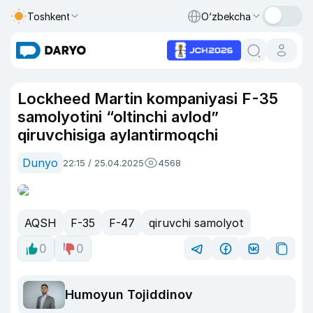
Toshkent
O‘zbekcha
Lockheed Martin kompaniyasi F-35
samolyotini “oltinchi avlod”
qiruvchisiga aylantirmoqchi
Dunyo
22:15 / 25.04.2025
4568
AQSH
F-35
F-47
qiruvchi samolyot
0
0
Humoyun Tojiddinov