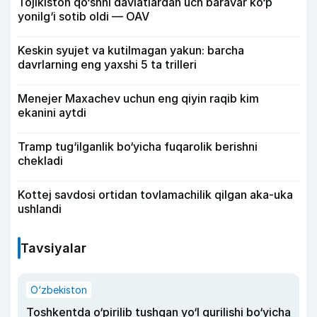
Tojikiston qo‘shni davlatlardan uch baravar ko‘p
yonilg‘i sotib oldi — OAV
Keskin syujet va kutilmagan yakun: barcha
davrlarning eng yaxshi 5 ta trilleri
Menejer Maxachev uchun eng qiyin raqib kim
ekanini aytdi
Tramp tug‘ilganlik bo‘yicha fuqarolik berishni
chekladi
Kottej savdosi ortidan tovlamachilik qilgan aka-uka
ushlandi
Tavsiyalar
O‘zbekiston
Toshkentda o‘pirilib tushgan yo‘l qurilishi bo‘yicha