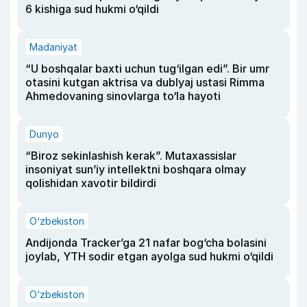
6 kishiga sud hukmi o‘qildi
Madaniyat
“U boshqalar baxti uchun tug‘ilgan edi”. Bir umr
otasini kutgan aktrisa va dublyaj ustasi Rimma
Ahmedovaning sinovlarga to‘la hayoti
Dunyo
“Biroz sekinlashish kerak”. Mutaxassislar
insoniyat sun’iy intellektni boshqara olmay
qolishidan xavotir bildirdi
O‘zbekiston
Andijonda Tracker’ga 21 nafar bog‘cha bolasini
joylab, YTH sodir etgan ayolga sud hukmi o‘qildi
O‘zbekiston