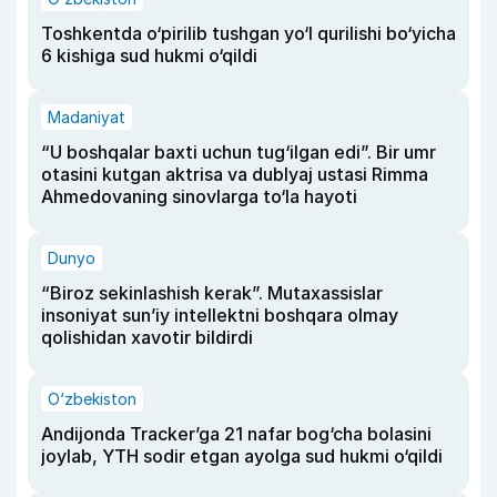
Toshkentda o‘pirilib tushgan yo‘l qurilishi bo‘yicha
6 kishiga sud hukmi o‘qildi
Madaniyat
“U boshqalar baxti uchun tug‘ilgan edi”. Bir umr
otasini kutgan aktrisa va dublyaj ustasi Rimma
Ahmedovaning sinovlarga to‘la hayoti
Dunyo
“Biroz sekinlashish kerak”. Mutaxassislar
insoniyat sun’iy intellektni boshqara olmay
qolishidan xavotir bildirdi
O‘zbekiston
Andijonda Tracker’ga 21 nafar bog‘cha bolasini
joylab, YTH sodir etgan ayolga sud hukmi o‘qildi