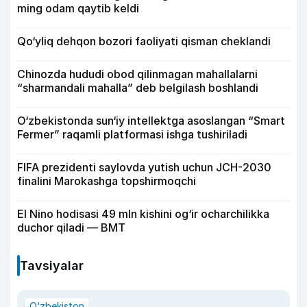
ming odam qaytib keldi
Qo‘yliq dehqon bozori faoliyati qisman cheklandi
Chinozda hududi obod qilinmagan mahallalarni
“sharmandali mahalla” deb belgilash boshlandi
O‘zbekistonda sun‘iy intellektga asoslangan “Smart
Fermer” raqamli platformasi ishga tushiriladi
FIFA prezidenti saylovda yutish uchun JCH-2030
finalini Marokashga topshirmoqchi
El Nino hodisasi 49 mln kishini og‘ir ocharchilikka
duchor qiladi — BMT
Tavsiyalar
O‘zbekiston