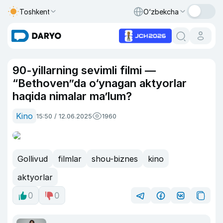
Toshkent
O‘zbekcha
90-yillarning sevimli filmi —
“Bethoven”da o‘ynagan aktyorlar
haqida nimalar ma’lum?
Kino
15:50 / 12.06.2025
1960
Gollivud
filmlar
shou-biznes
kino
aktyorlar
0
0