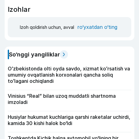
Izohlar
ro‘yxatdan o‘ting
Izoh qoldirish uchun, avval
So‘nggi yangiliklar
Oʻzbekistonda olti oyda savdo, xizmat koʻrsatish va
umumiy ovqatlanish korxonalari qancha soliq
toʻlagani ochiqlandi
Vinisius “Real” bilan uzoq muddatli shartnoma
imzoladi
Husiylar hukumat kuchlariga qarshi raketalar uchirdi,
kamida 30 kishi halok bo‘ldi
Toshkentda Kichik halqa avtomobil yo‘lining bir