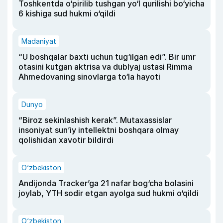
Toshkentda o‘pirilib tushgan yo‘l qurilishi bo‘yicha
6 kishiga sud hukmi o‘qildi
Madaniyat
“U boshqalar baxti uchun tug‘ilgan edi”. Bir umr
otasini kutgan aktrisa va dublyaj ustasi Rimma
Ahmedovaning sinovlarga to‘la hayoti
Dunyo
“Biroz sekinlashish kerak”. Mutaxassislar
insoniyat sun’iy intellektni boshqara olmay
qolishidan xavotir bildirdi
O‘zbekiston
Andijonda Tracker’ga 21 nafar bog‘cha bolasini
joylab, YTH sodir etgan ayolga sud hukmi o‘qildi
O‘zbekiston