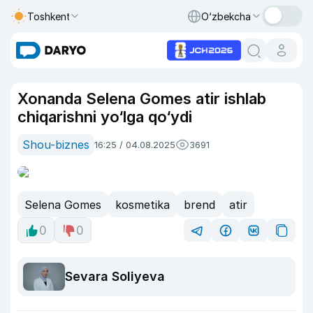
Toshkent
O‘zbekcha
Xonanda Selena Gomes atir ishlab
chiqarishni yo‘lga qo‘ydi
Shou-biznes
16:25 / 04.08.2025
3691
Selena Gomes
kosmetika
brend
atir
0
0
Sevara Soliyeva