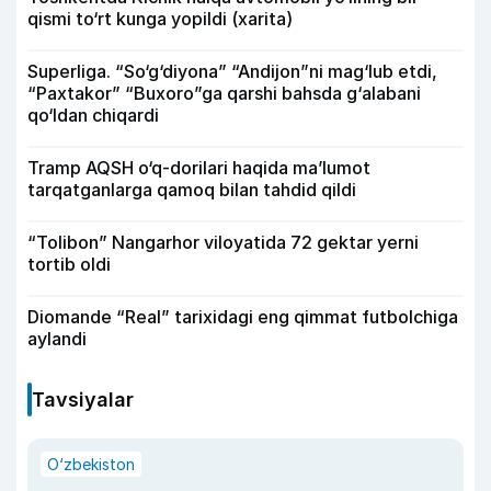
qismi to‘rt kunga yopildi (xarita)
Superliga. “So‘g‘diyona” “Andijon”ni mag‘lub etdi,
“Paxtakor” “Buxoro”ga qarshi bahsda g‘alabani
qo‘ldan chiqardi
Tramp AQSH o‘q-dorilari haqida ma’lumot
tarqatganlarga qamoq bilan tahdid qildi
“Tolibon” Nangarhor viloyatida 72 gektar yerni
tortib oldi
Diomande “Real” tarixidagi eng qimmat futbolchiga
aylandi
Tavsiyalar
O‘zbekiston