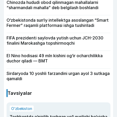
Chinozda hududi obod qilinmagan mahallalarni
“sharmandali mahalla” deb belgilash boshlandi
O‘zbekistonda sun‘iy intellektga asoslangan “Smart
Fermer” raqamli platformasi ishga tushiriladi
FIFA prezidenti saylovda yutish uchun JCH-2030
finalini Marokashga topshirmoqchi
El Nino hodisasi 49 mln kishini og‘ir ocharchilikka
duchor qiladi — BMT
Sirdaryoda 10 yoshli farzandini urgan ayol 3 sutkaga
qamaldi
Tavsiyalar
O‘zbekiston
Toshkentda o‘pirilib tushgan yo‘l qurilishi bo‘yicha