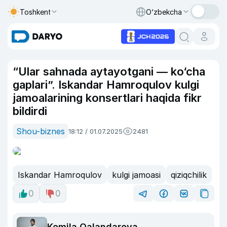
Toshkent
O‘zbekcha
“Ular sahnada aytayotgani — ko‘cha
gaplari”. Iskandar Hamroqulov kulgi
jamoalarining konsertlari haqida fikr
bildirdi
Shou-biznes
18:12 / 01.07.2025
2481
Iskandar Hamroqulov
kulgi jamoasi
qiziqchilik
0
0
Komila Qalandarova