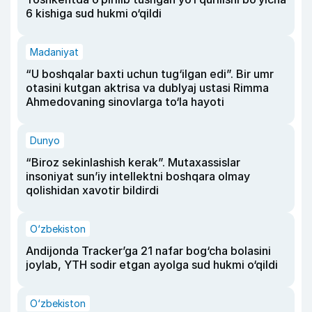
6 kishiga sud hukmi o‘qildi
Madaniyat
“U boshqalar baxti uchun tug‘ilgan edi”. Bir umr
otasini kutgan aktrisa va dublyaj ustasi Rimma
Ahmedovaning sinovlarga to‘la hayoti
Dunyo
“Biroz sekinlashish kerak”. Mutaxassislar
insoniyat sun’iy intellektni boshqara olmay
qolishidan xavotir bildirdi
O‘zbekiston
Andijonda Tracker’ga 21 nafar bog‘cha bolasini
joylab, YTH sodir etgan ayolga sud hukmi o‘qildi
O‘zbekiston