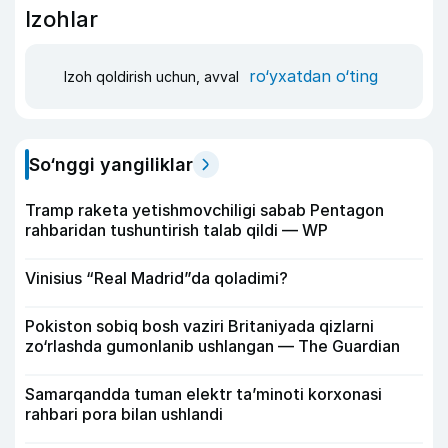
Izohlar
ro‘yxatdan o‘ting
Izoh qoldirish uchun, avval
So‘nggi yangiliklar
Tramp raketa yetishmovchiligi sabab Pentagon
rahbaridan tushuntirish talab qildi — WP
Vinisius “Real Madrid”da qoladimi?
Pokiston sobiq bosh vaziri Britaniyada qizlarni
zo‘rlashda gumonlanib ushlangan — The Guardian
Samarqandda tuman elektr ta’minoti korxonasi
rahbari pora bilan ushlandi