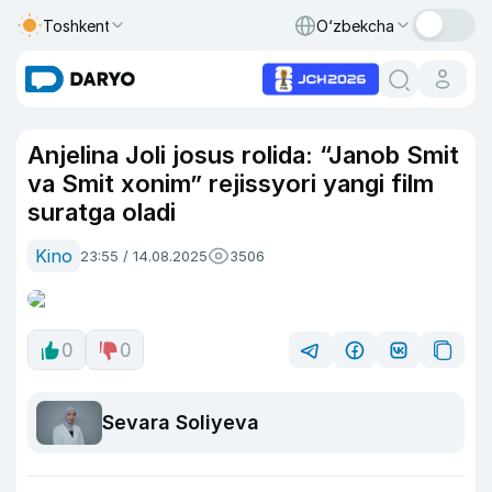
Toshkent
O‘zbekcha
Anjelina Joli josus rolida: “Janob Smit
va Smit xonim” rejissyori yangi film
suratga oladi
Kino
23:55 / 14.08.2025
3506
0
0
Sevara Soliyeva