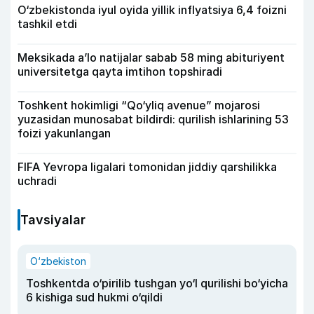
O‘zbekistonda iyul oyida yillik inflyatsiya 6,4 foizni
tashkil etdi
Meksikada a’lo natijalar sabab 58 ming abituriyent
universitetga qayta imtihon topshiradi
Toshkent hokimligi “Qo‘yliq avenue” mojarosi
yuzasidan munosabat bildirdi: qurilish ishlarining 53
foizi yakunlangan
FIFA Yevropa ligalari tomonidan jiddiy qarshilikka
uchradi
Tavsiyalar
O‘zbekiston
Toshkentda o‘pirilib tushgan yo‘l qurilishi bo‘yicha
6 kishiga sud hukmi o‘qildi