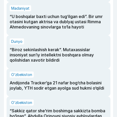
Madaniyat
“U boshqalar baxti uchun tug‘ilgan edi”. Bir umr
otasini kutgan aktrisa va dublyaj ustasi Rimma
Ahmedovaning sinovlarga to‘la hayoti
Dunyo
“Biroz sekinlashish kerak”. Mutaxassislar
insoniyat sun’iy intellektni boshqara olmay
qolishidan xavotir bildirdi
O‘zbekiston
Andijonda Tracker’ga 21 nafar bog‘cha bolasini
joylab, YTH sodir etgan ayolga sud hukmi o‘qildi
O‘zbekiston
“Sakkiz qator she’rim boshimga sakkizta bomba
bo‘lgan”. Abdulla Oripovni siyosiy ayblovlardan