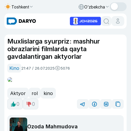
Toshkent
O‘zbekcha
Muxlislarga syurpriz: mashhur
obrazlarini filmlarda qayta
gavdalantirgan aktyorlar
Kino
21:47 / 26.07.2025
5076
Aktyor
rol
kino
0
0
Ozoda Mahmudova