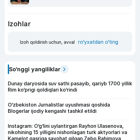
Izohlar
ro‘yxatdan o‘ting
Izoh qoldirish uchun, avval
So‘nggi yangiliklar
Dunay daryosida suv sathi pasayib, qariyb 1700 yillik
Rim ko‘prigi qoldiqlari ko‘rindi
O‘zbekiston Jurnalistlar uyushmasi qoshida
Blogerlar ijodiy kengashi tashkil etildi
Instagram: O‘g‘lini uylantirgan Rayhon Ulasenova,
nikohining 15 yilligini nishonlagan turk aktyorlari va
Kamelot qasriga sayohat qilgan Zebo Rahimova