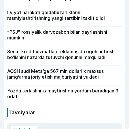
IIV yo‘l harakati qoidabuzarliklarini
rasmiylashtirishning yangi tartibini taklif qildi
“PSJ” rossiyalik darvozabon bilan xayrlashishi
mumkin
Senat kredit xizmatlari reklamasida ogohlantirish
bo‘lishini nazarda tutuvchi qonunni ma’qulladi
AQSH sudi Meta’ga 567 mln dollarlik maxsus
jamg‘arma joriy etish majburiyatini yukladi
Yozda terlashni kamaytirishga yordam beradigan 3
odat
Tavsiyalar