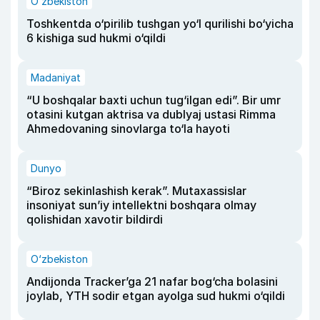
O‘zbekiston
Toshkentda o‘pirilib tushgan yo‘l qurilishi bo‘yicha
6 kishiga sud hukmi o‘qildi
Madaniyat
“U boshqalar baxti uchun tug‘ilgan edi”. Bir umr
otasini kutgan aktrisa va dublyaj ustasi Rimma
Ahmedovaning sinovlarga to‘la hayoti
Dunyo
“Biroz sekinlashish kerak”. Mutaxassislar
insoniyat sun’iy intellektni boshqara olmay
qolishidan xavotir bildirdi
O‘zbekiston
Andijonda Tracker’ga 21 nafar bog‘cha bolasini
joylab, YTH sodir etgan ayolga sud hukmi o‘qildi