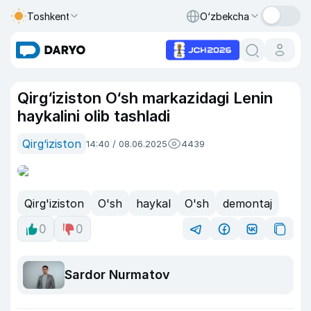
Toshkent
O‘zbekcha
Qirg‘iziston O‘sh markazidagi Lenin
haykalini olib tashladi
Qirg‘iziston
14:40 / 08.06.2025
4439
Qirg'iziston
O'sh
haykal
O'sh
demontaj
0
0
Sardor Nurmatov