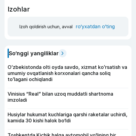
Izohlar
ro‘yxatdan o‘ting
Izoh qoldirish uchun, avval
So‘nggi yangiliklar
Oʻzbekistonda olti oyda savdo, xizmat koʻrsatish va
umumiy ovqatlanish korxonalari qancha soliq
toʻlagani ochiqlandi
Vinisius “Real” bilan uzoq muddatli shartnoma
imzoladi
Husiylar hukumat kuchlariga qarshi raketalar uchirdi,
kamida 30 kishi halok bo‘ldi
Toshkentda Kichik halqa avtomobil yo‘lining bir