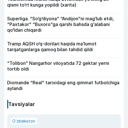
qismi to‘rt kunga yopildi (xarita)
Superliga. “So‘g‘diyona” “Andijon”ni mag‘lub etdi,
“Paxtakor” “Buxoro”ga qarshi bahsda g‘alabani
qo‘ldan chiqardi
Tramp AQSH o‘q-dorilari haqida ma’lumot
tarqatganlarga qamoq bilan tahdid qildi
“Tolibon” Nangarhor viloyatida 72 gektar yerni
tortib oldi
Diomande “Real” tarixidagi eng qimmat futbolchiga
aylandi
Tavsiyalar
O‘zbekiston