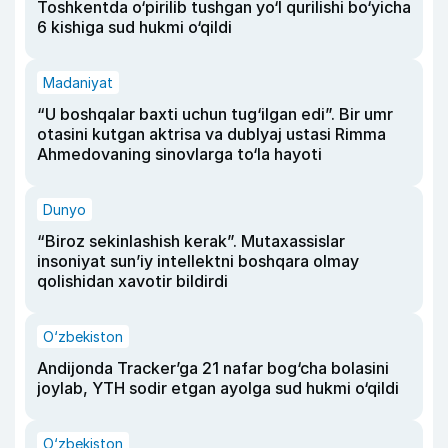
Toshkentda o‘pirilib tushgan yo‘l qurilishi bo‘yicha
6 kishiga sud hukmi o‘qildi
Madaniyat
“U boshqalar baxti uchun tug‘ilgan edi”. Bir umr
otasini kutgan aktrisa va dublyaj ustasi Rimma
Ahmedovaning sinovlarga to‘la hayoti
Dunyo
“Biroz sekinlashish kerak”. Mutaxassislar
insoniyat sun’iy intellektni boshqara olmay
qolishidan xavotir bildirdi
O‘zbekiston
Andijonda Tracker’ga 21 nafar bog‘cha bolasini
joylab, YTH sodir etgan ayolga sud hukmi o‘qildi
O‘zbekiston