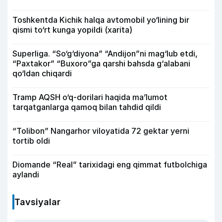
Toshkentda Kichik halqa avtomobil yo‘lining bir
qismi to‘rt kunga yopildi (xarita)
Superliga. “So‘g‘diyona” “Andijon”ni mag‘lub etdi,
“Paxtakor” “Buxoro”ga qarshi bahsda g‘alabani
qo‘ldan chiqardi
Tramp AQSH o‘q-dorilari haqida ma’lumot
tarqatganlarga qamoq bilan tahdid qildi
“Tolibon” Nangarhor viloyatida 72 gektar yerni
tortib oldi
Diomande “Real” tarixidagi eng qimmat futbolchiga
aylandi
Tavsiyalar