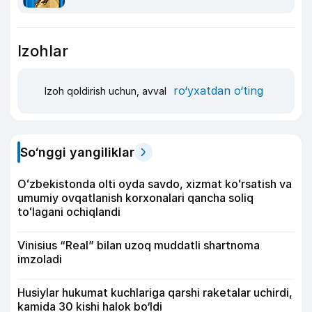
Izohlar
ro‘yxatdan o‘ting
Izoh qoldirish uchun, avval
So‘nggi yangiliklar
Oʻzbekistonda olti oyda savdo, xizmat koʻrsatish va
umumiy ovqatlanish korxonalari qancha soliq
toʻlagani ochiqlandi
Vinisius “Real” bilan uzoq muddatli shartnoma
imzoladi
Husiylar hukumat kuchlariga qarshi raketalar uchirdi,
kamida 30 kishi halok bo‘ldi