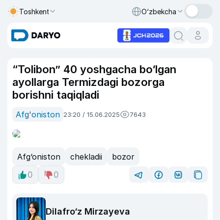
Toshkent
O‘zbekcha
“Tolibon” 40 yoshgacha bo‘lgan
ayollarga Termizdagi bozorga
borishni taqiqladi
Afg'oniston
23:20 / 15.06.2025
7643
Afg‘oniston
chekladii
bozor
0
0
Dilafro‘z Mirzayeva