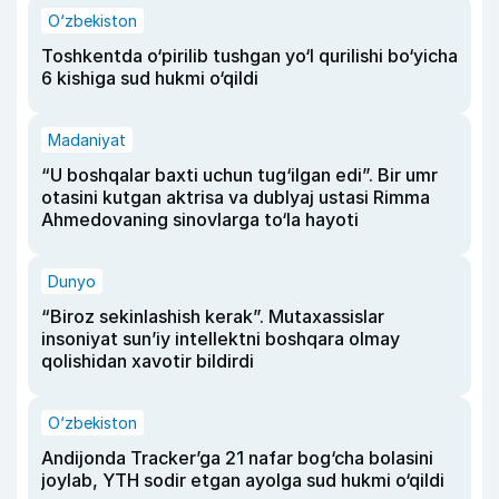
O‘zbekiston
Toshkentda o‘pirilib tushgan yo‘l qurilishi bo‘yicha
6 kishiga sud hukmi o‘qildi
Madaniyat
“U boshqalar baxti uchun tug‘ilgan edi”. Bir umr
otasini kutgan aktrisa va dublyaj ustasi Rimma
Ahmedovaning sinovlarga to‘la hayoti
Dunyo
“Biroz sekinlashish kerak”. Mutaxassislar
insoniyat sun’iy intellektni boshqara olmay
qolishidan xavotir bildirdi
O‘zbekiston
Andijonda Tracker’ga 21 nafar bog‘cha bolasini
joylab, YTH sodir etgan ayolga sud hukmi o‘qildi