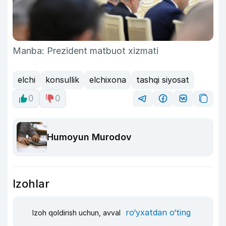
Manba: Prezident matbuot xizmati
elchi
konsullik
elchixona
tashqi siyosat
0
0
Humoyun Murodov
Izohlar
ro‘yxatdan o‘ting
Izoh qoldirish uchun, avval