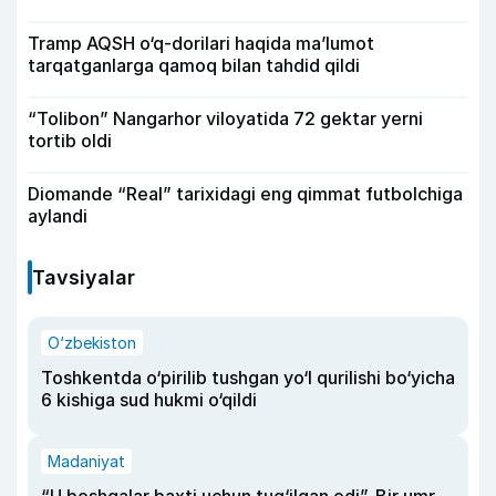
Tramp AQSH o‘q-dorilari haqida ma’lumot
tarqatganlarga qamoq bilan tahdid qildi
“Tolibon” Nangarhor viloyatida 72 gektar yerni
tortib oldi
Diomande “Real” tarixidagi eng qimmat futbolchiga
aylandi
Tavsiyalar
O‘zbekiston
Toshkentda o‘pirilib tushgan yo‘l qurilishi bo‘yicha
6 kishiga sud hukmi o‘qildi
Madaniyat
“U boshqalar baxti uchun tug‘ilgan edi”. Bir umr