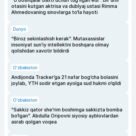
otasini kutgan aktrisa va dublyaj ustasi Rimma
Ahmedovaning sinovlarga to‘la hayoti
Dunyo
“Biroz sekinlashish kerak”. Mutaxassislar
insoniyat sun’iy intellektni boshqara olmay
qolishidan xavotir bildirdi
O‘zbekiston
Andijonda Tracker’ga 21 nafar bog‘cha bolasini
joylab, YTH sodir etgan ayolga sud hukmi o‘qildi
O‘zbekiston
“Sakkiz qator she’rim boshimga sakkizta bomba
bo‘lgan”. Abdulla Oripovni siyosiy ayblovlardan
asrab qolgan voqea