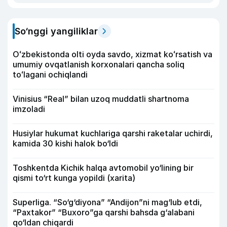
So‘nggi yangiliklar
Oʻzbekistonda olti oyda savdo, xizmat koʻrsatish va
umumiy ovqatlanish korxonalari qancha soliq
toʻlagani ochiqlandi
Vinisius “Real” bilan uzoq muddatli shartnoma
imzoladi
Husiylar hukumat kuchlariga qarshi raketalar uchirdi,
kamida 30 kishi halok bo‘ldi
Toshkentda Kichik halqa avtomobil yo‘lining bir
qismi to‘rt kunga yopildi (xarita)
Superliga. “So‘g‘diyona” “Andijon”ni mag‘lub etdi,
“Paxtakor” “Buxoro”ga qarshi bahsda g‘alabani
qo‘ldan chiqardi