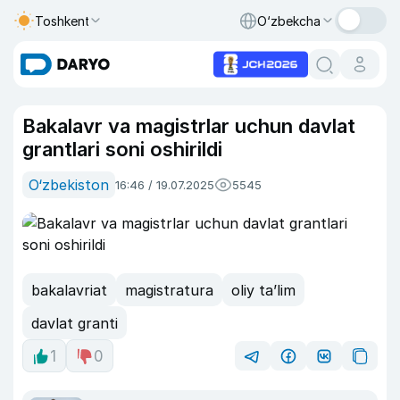
Toshkent
O‘zbekcha
Bakalavr va magistrlar uchun davlat
grantlari soni oshirildi
O‘zbekiston
16:46 / 19.07.2025
5545
bakalavriat
magistratura
oliy ta’lim
davlat granti
1
0