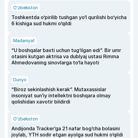
O‘zbekiston
Toshkentda o‘pirilib tushgan yo‘l qurilishi bo‘yicha
6 kishiga sud hukmi o‘qildi
Madaniyat
“U boshqalar baxti uchun tug‘ilgan edi”. Bir umr
otasini kutgan aktrisa va dublyaj ustasi Rimma
Ahmedovaning sinovlarga to‘la hayoti
Dunyo
“Biroz sekinlashish kerak”. Mutaxassislar
insoniyat sun’iy intellektni boshqara olmay
qolishidan xavotir bildirdi
O‘zbekiston
Andijonda Tracker’ga 21 nafar bog‘cha bolasini
joylab, YTH sodir etgan ayolga sud hukmi o‘qildi