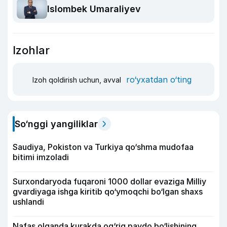
Islombek Umaraliyev
Izohlar
ro‘yxatdan o‘ting
Izoh qoldirish uchun, avval
So‘nggi yangiliklar
Saudiya, Pokiston va Turkiya qo‘shma mudofaa
bitimi imzoladi
Surxondaryoda fuqaroni 1000 dollar evaziga Milliy
gvardiyaga ishga kiritib qo‘ymoqchi bo‘lgan shaxs
ushlandi
Nafas olganda kurakda og‘riq paydo bo‘lishining