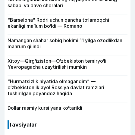
sababi va davo choralari
“Barselona” Rodri uchun qancha to‘lamoqchi
ekanligi ma’lum bo‘ldi — Romano
Namangan shahar sobiq hokimi 11 yilga ozodlikdan
mahrum qilindi
Xitoy—Qirg‘iziston—O‘zbekiston temiryo‘li
Yevropagacha uzaytirilishi mumkin
“Hurmatsizlik niyatida olmagandim” —
o‘zbekistonlik ayol Rossiya davlat ramzlari
tushirilgan poyandoz haqida
Dollar rasmiy kursi yana ko‘tarildi
Tavsiyalar