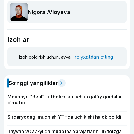
Nigora A'loyeva
Izohlar
ro‘yxatdan o‘ting
Izoh qoldirish uchun, avval
So‘nggi yangiliklar
Mourinyo “Real” futbolchilari uchun qat’iy qoidalar
o‘rnatdi
Sirdaryodagi mudhish YTHda uch kishi halok boʻldi
Tayvan 2027-yilda mudofaa xarajatlarini 16 foizga