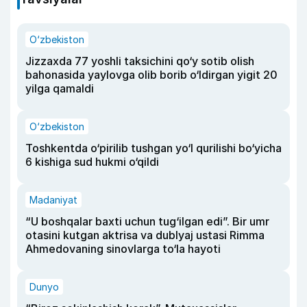
O‘zbekiston
Jizzaxda 77 yoshli taksichini qo‘y sotib olish
bahonasida yaylovga olib borib o‘ldirgan yigit 20
yilga qamaldi
O‘zbekiston
Toshkentda o‘pirilib tushgan yo‘l qurilishi bo‘yicha
6 kishiga sud hukmi o‘qildi
Madaniyat
“U boshqalar baxti uchun tug‘ilgan edi”. Bir umr
otasini kutgan aktrisa va dublyaj ustasi Rimma
Ahmedovaning sinovlarga to‘la hayoti
Dunyo