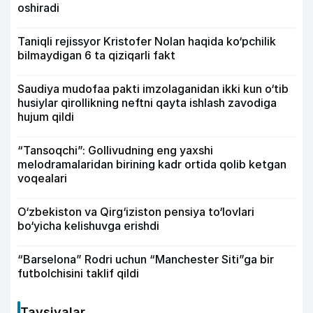
oshiradi
Taniqli rejissyor Kristofer Nolan haqida ko‘pchilik
bilmaydigan 6 ta qiziqarli fakt
Saudiya mudofaa pakti imzolaganidan ikki kun o‘tib
husiylar qirollikning neftni qayta ishlash zavodiga
hujum qildi
“Tansoqchi”: Gollivudning eng yaxshi
melodramalaridan birining kadr ortida qolib ketgan
voqealari
O‘zbekiston va Qirg‘iziston pensiya to‘lovlari
bo‘yicha kelishuvga erishdi
“Barselona” Rodri uchun “Manchester Siti”ga bir
futbolchisini taklif qildi
Tavsiyalar