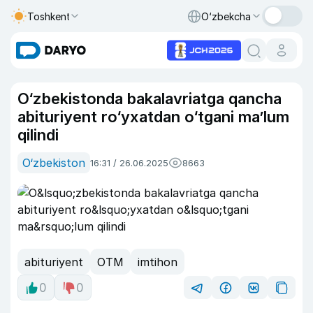
Toshkent
O‘zbekcha
O‘zbekistonda bakalavriatga qancha
abituriyent ro‘yxatdan o‘tgani ma’lum
qilindi
O‘zbekiston
16:31 / 26.06.2025
8663
abituriyent
OTM
imtihon
0
0