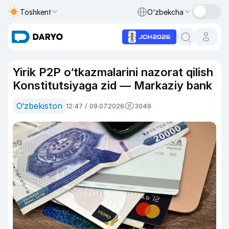
Toshkent
O‘zbekcha
Yirik P2P o‘tkazmalarini nazorat qilish
Konstitutsiyaga zid — Markaziy bank
O‘zbekiston
12:47 / 09.07.2026
3049