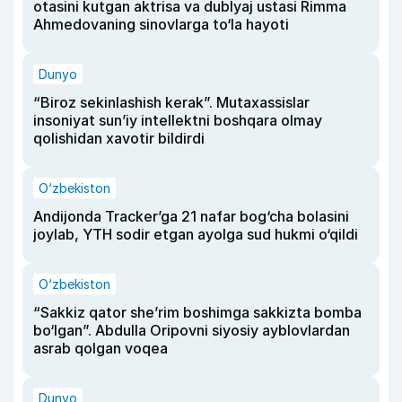
otasini kutgan aktrisa va dublyaj ustasi Rimma
Ahmedovaning sinovlarga to‘la hayoti
Dunyo
“Biroz sekinlashish kerak”. Mutaxassislar
insoniyat sun’iy intellektni boshqara olmay
qolishidan xavotir bildirdi
O‘zbekiston
Andijonda Tracker’ga 21 nafar bog‘cha bolasini
joylab, YTH sodir etgan ayolga sud hukmi o‘qildi
O‘zbekiston
“Sakkiz qator she’rim boshimga sakkizta bomba
bo‘lgan”. Abdulla Oripovni siyosiy ayblovlardan
asrab qolgan voqea
Dunyo