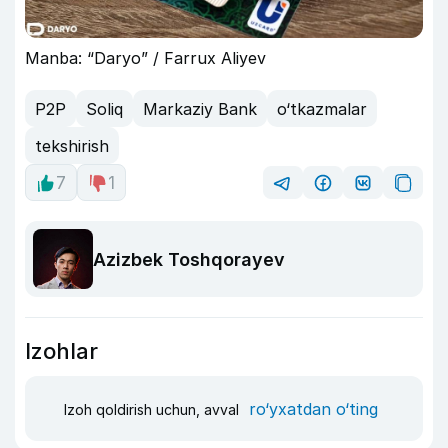
Manba: “Daryo” / Farrux Aliyev
P2P
Soliq
Markaziy Bank
o‘tkazmalar
tekshirish
7
1
Azizbek Toshqorayev
Izohlar
ro‘yxatdan o‘ting
Izoh qoldirish uchun, avval