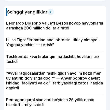
So‘nggi yangiliklar
Leonardo DiKaprio va Jeff Bezos noyob hayvonlarni
asrashga 200 million dollar ajratdi
Luish Figo: “Infantino endi obroʻsini tiklay olmaydi.
Yagona yechim — ketish”
Toshkentda kvartiralar qimmatlashib, hovlilar narxi
tushdi
“Avval raqqosalardan rashk qilgan ayolim hozir meni
uylantirib qo‘yishga qodir” — Anvar Sobirov davlat
ishidagi faoliyati va o‘g‘il tarbiyasidagi xatosi haqida
gapirdi
Pentagon qurol sinovlari bo‘yicha 25 yillik ochiq
hisobotlarni yashirdi