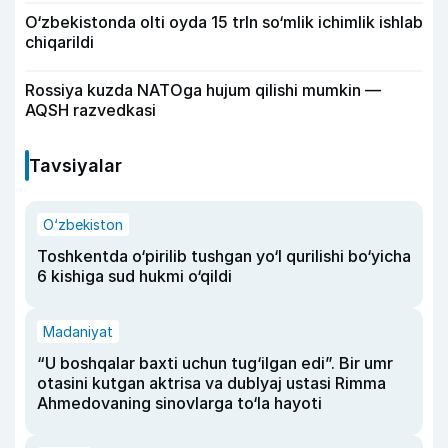
O‘zbekistonda olti oyda 15 trln so‘mlik ichimlik ishlab
chiqarildi
Rossiya kuzda NATOga hujum qilishi mumkin —
AQSH razvedkasi
Tavsiyalar
O‘zbekiston
Toshkentda o‘pirilib tushgan yo‘l qurilishi bo‘yicha
6 kishiga sud hukmi o‘qildi
Madaniyat
“U boshqalar baxti uchun tug‘ilgan edi”. Bir umr
otasini kutgan aktrisa va dublyaj ustasi Rimma
Ahmedovaning sinovlarga to‘la hayoti