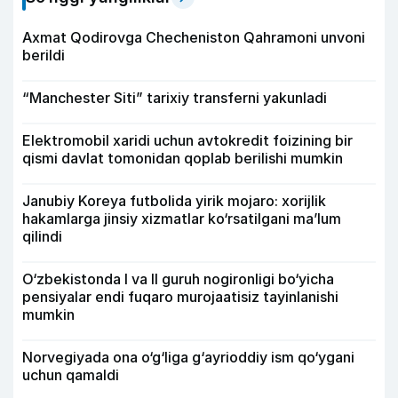
Axmat Qodirovga Checheniston Qahramoni unvoni
berildi
“Manchester Siti” tarixiy transferni yakunladi
Elektromobil xaridi uchun avtokredit foizining bir
qismi davlat tomonidan qoplab berilishi mumkin
Janubiy Koreya futbolida yirik mojaro: xorijlik
hakamlarga jinsiy xizmatlar ko‘rsatilgani ma’lum
qilindi
O‘zbekistonda I va II guruh nogironligi bo‘yicha
pensiyalar endi fuqaro murojaatisiz tayinlanishi
mumkin
Norvegiyada ona o‘g‘liga g‘ayrioddiy ism qo‘ygani
uchun qamaldi