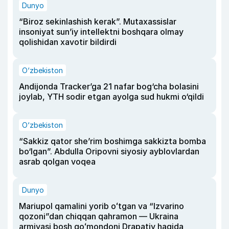
Dunyo
“Biroz sekinlashish kerak”. Mutaxassislar
insoniyat sun’iy intellektni boshqara olmay
qolishidan xavotir bildirdi
O‘zbekiston
Andijonda Tracker’ga 21 nafar bog‘cha bolasini
joylab, YTH sodir etgan ayolga sud hukmi o‘qildi
O‘zbekiston
“Sakkiz qator she’rim boshimga sakkizta bomba
bo‘lgan”. Abdulla Oripovni siyosiy ayblovlardan
asrab qolgan voqea
Dunyo
Mariupol qamalini yorib oʻtgan va “Izvarino
qozoni”dan chiqqan qahramon — Ukraina
armiyasi bosh qoʻmondoni Drapatiy haqida