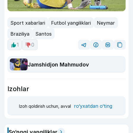
Sport xabarlari
Futbol yangiliklari
Neymar
Braziliya
Santos
1
0
Jamshidjon Mahmudov
Izohlar
ro‘yxatdan o‘ting
Izoh qoldirish uchun, avval
So‘nggi yangiliklar