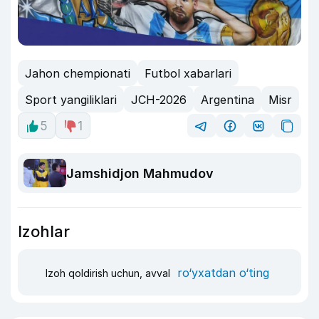
Jahon chempionati
Futbol xabarlari
Sport yangiliklari
JCH-2026
Argentina
Misr
5
1
Jamshidjon Mahmudov
Izohlar
ro‘yxatdan o‘ting
Izoh qoldirish uchun, avval