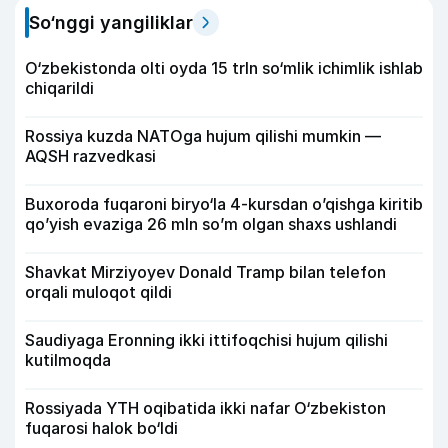
So‘nggi yangiliklar
O‘zbekistonda olti oyda 15 trln so‘mlik ichimlik ishlab
chiqarildi
Rossiya kuzda NATOga hujum qilishi mumkin —
AQSH razvedkasi
Buxoroda fuqaroni biryo‘la 4-kursdan o’qishga kiritib
qo’yish evaziga 26 mln so’m olgan shaxs ushlandi
Shavkat Mirziyoyev Donald Tramp bilan telefon
orqali muloqot qildi
Saudiyaga Eronning ikki ittifoqchisi hujum qilishi
kutilmoqda
Rossiyada YTH oqibatida ikki nafar O‘zbekiston
fuqarosi halok bo‘ldi