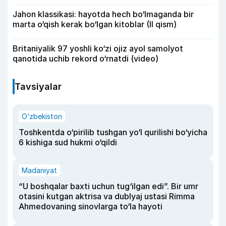
Jahon klassikasi: hayotda hech bo‘lmaganda bir
marta o‘qish kerak bo‘lgan kitoblar (II qism)
Britaniyalik 97 yoshli ko‘zi ojiz ayol samolyot
qanotida uchib rekord o‘rnatdi (video)
Tavsiyalar
O‘zbekiston
Toshkentda o‘pirilib tushgan yo‘l qurilishi bo‘yicha
6 kishiga sud hukmi o‘qildi
Madaniyat
“U boshqalar baxti uchun tug‘ilgan edi”. Bir umr
otasini kutgan aktrisa va dublyaj ustasi Rimma
Ahmedovaning sinovlarga to‘la hayoti