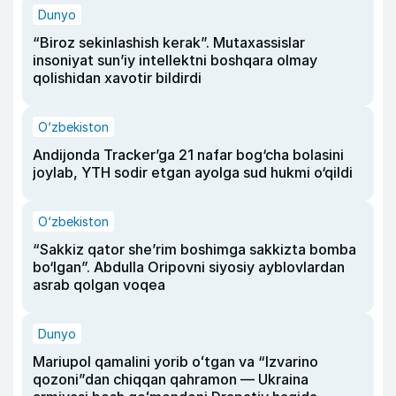
Dunyo
“Biroz sekinlashish kerak”. Mutaxassislar
insoniyat sun’iy intellektni boshqara olmay
qolishidan xavotir bildirdi
O‘zbekiston
Andijonda Tracker’ga 21 nafar bog‘cha bolasini
joylab, YTH sodir etgan ayolga sud hukmi o‘qildi
O‘zbekiston
“Sakkiz qator she’rim boshimga sakkizta bomba
bo‘lgan”. Abdulla Oripovni siyosiy ayblovlardan
asrab qolgan voqea
Dunyo
Mariupol qamalini yorib oʻtgan va “Izvarino
qozoni”dan chiqqan qahramon — Ukraina