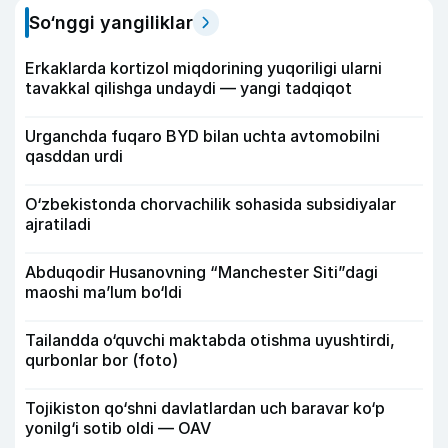
So‘nggi yangiliklar
Erkaklarda kortizol miqdorining yuqoriligi ularni
tavakkal qilishga undaydi — yangi tadqiqot
Urganchda fuqaro BYD bilan uchta avtomobilni
qasddan urdi
O‘zbekistonda chorvachilik sohasida subsidiyalar
ajratiladi
Abduqodir Husanovning “Manchester Siti”dagi
maoshi ma’lum bo‘ldi
Tailandda o‘quvchi maktabda otishma uyushtirdi,
qurbonlar bor (foto)
Tojikiston qo‘shni davlatlardan uch baravar ko‘p
yonilg‘i sotib oldi — OAV