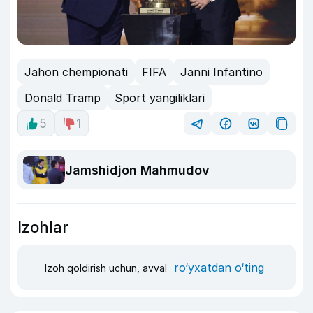
Jahon chempionati
FIFA
Janni Infantino
Donald Tramp
Sport yangiliklari
5
1
Jamshidjon Mahmudov
Izohlar
ro‘yxatdan o‘ting
Izoh qoldirish uchun, avval