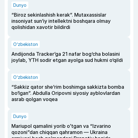
Dunyo
“Biroz sekinlashish kerak”. Mutaxassislar
insoniyat sun’iy intellektni boshqara olmay
qolishidan xavotir bildirdi
O‘zbekiston
Andijonda Tracker’ga 21 nafar bog‘cha bolasini
joylab, YTH sodir etgan ayolga sud hukmi o‘qildi
O‘zbekiston
“Sakkiz qator she’rim boshimga sakkizta bomba
bo‘lgan”. Abdulla Oripovni siyosiy ayblovlardan
asrab qolgan voqea
Dunyo
Mariupol qamalini yorib oʻtgan va “Izvarino
qozoni”dan chiqqan qahramon — Ukraina