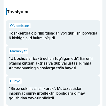
Tavsiyalar
O‘zbekiston
Toshkentda o‘pirilib tushgan yo‘l qurilishi bo‘yicha
6 kishiga sud hukmi o‘qildi
Madaniyat
“U boshqalar baxti uchun tug‘ilgan edi”. Bir umr
otasini kutgan aktrisa va dublyaj ustasi Rimma
Ahmedovaning sinovlarga to‘la hayoti
Dunyo
“Biroz sekinlashish kerak”. Mutaxassislar
insoniyat sun’iy intellektni boshqara olmay
qolishidan xavotir bildirdi