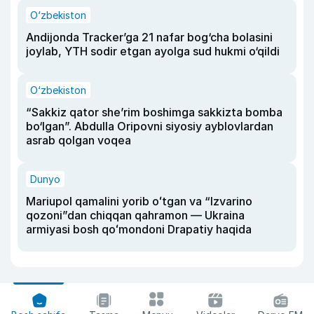
O‘zbekiston
Andijonda Tracker’ga 21 nafar bog‘cha bolasini
joylab, YTH sodir etgan ayolga sud hukmi o‘qildi
O‘zbekiston
“Sakkiz qator she’rim boshimga sakkizta bomba
bo‘lgan”. Abdulla Oripovni siyosiy ayblovlardan
asrab qolgan voqea
Dunyo
Mariupol qamalini yorib oʻtgan va “Izvarino
qozoni”dan chiqqan qahramon — Ukraina
armiyasi bosh qoʻmondoni Drapatiy haqida