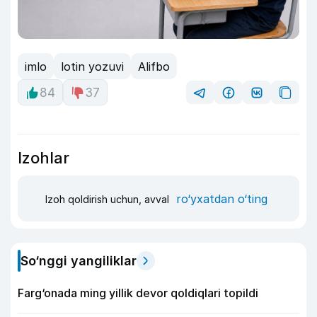
imlo
lotin yozuvi
Alifbo
84
37
Izohlar
ro‘yxatdan o‘ting
Izoh qoldirish uchun, avval
So‘nggi yangiliklar
Farg‘onada ming yillik devor qoldiqlari topildi