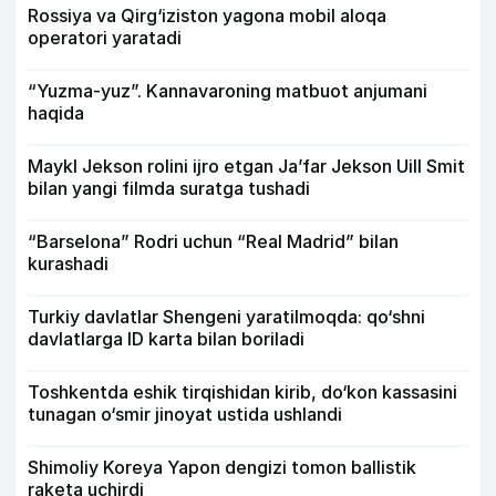
Rossiya va Qirg‘iziston yagona mobil aloqa
operatori yaratadi
“Yuzma-yuz”. Kannavaroning matbuot anjumani
haqida
Maykl Jekson rolini ijro etgan Ja’far Jekson Uill Smit
bilan yangi filmda suratga tushadi
“Barselona” Rodri uchun “Real Madrid” bilan
kurashadi
Turkiy davlatlar Shengeni yaratilmoqda: qo‘shni
davlatlarga ID karta bilan boriladi
Toshkentda eshik tirqishidan kirib, do‘kon kassasini
tunagan o‘smir jinoyat ustida ushlandi
Shimoliy Koreya Yapon dengizi tomon ballistik
raketa uchirdi