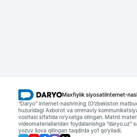
Maxfiylik siyosati
Internet-nas
“Daryo” internet-nashrining (O‘zbekiston matbuo
huzuridagi Axborot va ommaviy kommunikatsiyal
vositasi sifatida ro‘yxatga olingan. Matnli materi
videomateriallaridan foydalanishga “daryo.uz” sa
yozuv ilova qilingan taqdirda yo‘l qo‘yiladi.