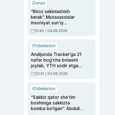
Dunyo
“Biroz sekinlashish
kerak”. Mutaxassislar
insoniyat sun’iy
intellektni boshqara
12:40 / 04.08.2026
olmay qolishidan xavotir
bildirdi
O‘zbekiston
Andijonda Tracker’ga 21
nafar bog‘cha bolasini
joylab, YTH sodir etgan
ayolga sud hukmi o‘qildi
23:41 / 03.08.2026
O‘zbekiston
“Sakkiz qator she’rim
boshimga sakkizta
bomba bo‘lgan”. Abdulla
Oripovni siyosiy