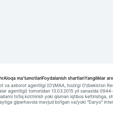
hr
Aloqa ma'lumotlari
Foydalanish shartlari
Yangiliklar arx
t va axborot agentligi (O‘zMAA, hozirgi O‘zbekiston Res
ar agentligi) tomonidan 13.03.2015 yil sanasida 0944
allarni to‘liq ko‘chirish yoki qisman iqtibos keltirishga, 
ytiga giperhavola mavjud bo‘lgan va/yoki “Daryo” intern