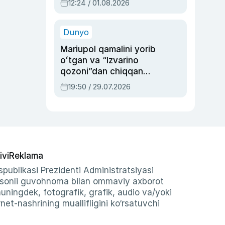
12:24 / 01.08.2026
ayblovlardan asrab
qolgan voqea
Dunyo
Mariupol qamalini yorib
oʻtgan va “Izvarino
qozoni”dan chiqqan
qahramon — Ukraina
19:50 / 29.07.2026
armiyasi bosh
qoʻmondoni Drapatiy
haqida
ivi
Reklama
publikasi Prezidenti Administratsiyasi
-sonli guvohnoma bilan ommaviy axborot
shuningdek, fotografik, grafik, audio va/yoki
et-nashrining muallifligini ko‘rsatuvchi