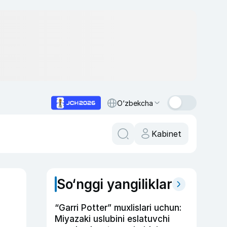
O‘zbekcha
Kabinet
So‘nggi yangiliklar
“Garri Potter” muxlislari uchun:
Miyazaki uslubini eslatuvchi