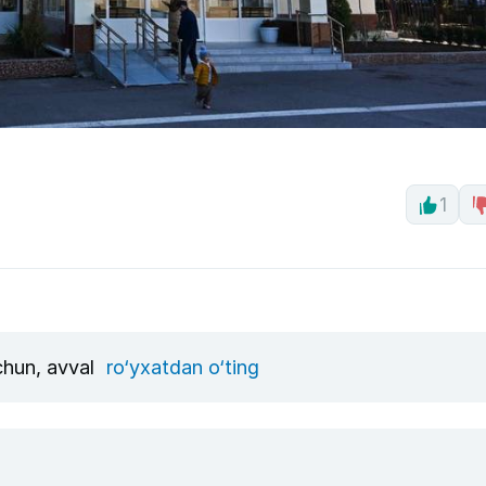
1
uchun, avval
ro‘yxatdan o‘ting