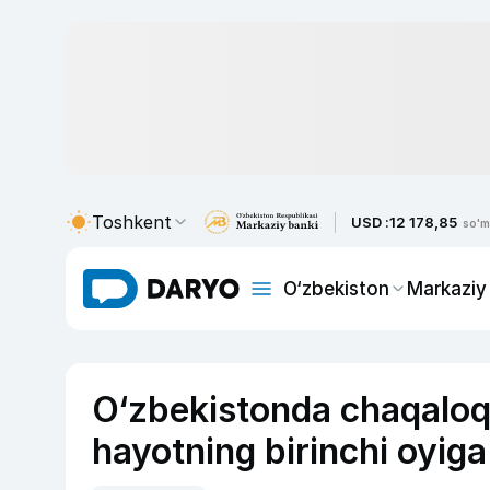
Toshkent
USD :
12 178,85
so'm
O‘zbekiston
Markaziy
O‘zbekistonda chaqaloql
hayotning birinchi oyiga