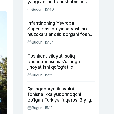
yangi anime tomoshabinlar
e’tiborini qozonmoqda
Bugun, 15:40
Infantinoning Yevropa
Superligasi bo‘yicha yashirin
muzokaralar olib borgani fosh
bo‘ldi
Bugun, 15:34
Toshkent viloyati soliq
boshqarmasi mas’ullariga
jinoyat ishi qo‘zg‘atildi
Bugun, 15:25
Qashqadaryolik ayolni
fohishalikka yubormoqchi
bo‘lgan Turkiya fuqarosi 3 yilga
qamaldi
Bugun, 15:12