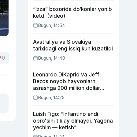
“Izza” bozorida do‘konlar yonib
ketdi (video)
Bugun, 14:54
Avstraliya va Slovakiya
tarixidagi eng issiq kun kuzatildi
0
Bugun, 14:40
Leonardo DiKaprio va Jeff
Bezos noyob hayvonlarni
asrashga 200 million dollar
ajratdi
Bugun, 14:25
Luish Figo: “Infantino endi
obroʻsini tiklay olmaydi. Yagona
yechim — ketish”
Bugun, 14:24