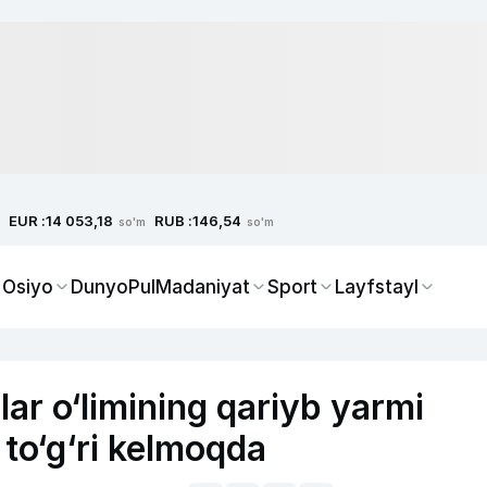
EUR :
RUB :
14 053,18
146,54
so'm
so'm
 Osiyo
Dunyo
Pul
Madaniyat
Sport
Layfstayl
ar o‘limining qariyb yarmi
 to‘g‘ri kelmoqda