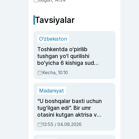
Tavsiyalar
O‘zbekiston
Toshkentda o‘pirilib
tushgan yo‘l qurilishi
bo‘yicha 6 kishiga sud
hukmi o‘qildi
Kecha, 10:10
Madaniyat
“U boshqalar baxti uchun
tug‘ilgan edi”. Bir umr
otasini kutgan aktrisa va
dublyaj ustasi Rimma
13:55 / 04.08.2026
Ahmedovaning
sinovlarga to‘la hayoti