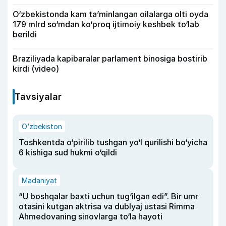
O‘zbekistonda kam ta’minlangan oilalarga olti oyda
179 mlrd so‘mdan ko‘proq ijtimoiy keshbek to‘lab
berildi
Braziliyada kapibaralar parlament binosiga bostirib
kirdi (video)
Tavsiyalar
O‘zbekiston
Toshkentda o‘pirilib tushgan yo‘l qurilishi bo‘yicha
6 kishiga sud hukmi o‘qildi
Madaniyat
“U boshqalar baxti uchun tug‘ilgan edi”. Bir umr
otasini kutgan aktrisa va dublyaj ustasi Rimma
Ahmedovaning sinovlarga to‘la hayoti