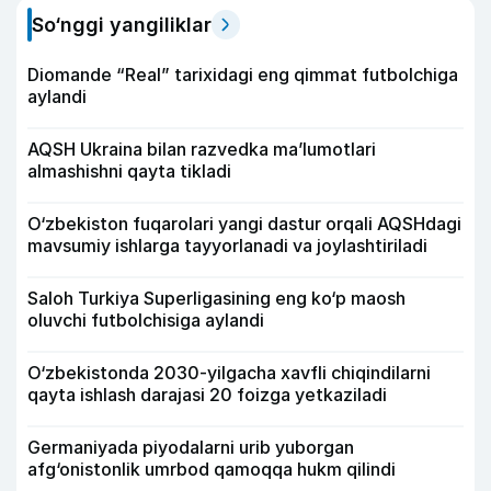
So‘nggi yangiliklar
Diomande “Real” tarixidagi eng qimmat futbolchiga
aylandi
AQSH Ukraina bilan razvedka ma’lumotlari
almashishni qayta tikladi
O‘zbekiston fuqarolari yangi dastur orqali AQSHdagi
mavsumiy ishlarga tayyorlanadi va joylashtiriladi
Saloh Turkiya Superligasining eng ko‘p maosh
oluvchi futbolchisiga aylandi
O‘zbekistonda 2030-yilgacha xavfli chiqindilarni
qayta ishlash darajasi 20 foizga yetkaziladi
Germaniyada piyodalarni urib yuborgan
afg‘onistonlik umrbod qamoqqa hukm qilindi