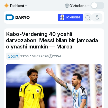
Toshkent
O‘zbekcha
Kabo-Verdening 40 yoshli
darvozaboni Messi bilan bir jamoada
o‘ynashi mumkin — Marca
Sport
23:50 / 08.07.2026
2304