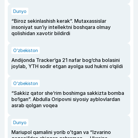
Dunyo
“Biroz sekinlashish kerak”. Mutaxassislar
insoniyat sun’iy intellektni boshqara olmay
qolishidan xavotir bildirdi
O‘zbekiston
Andijonda Tracker’ga 21 nafar bog‘cha bolasini
joylab, YTH sodir etgan ayolga sud hukmi o‘qildi
O‘zbekiston
“Sakkiz qator she’rim boshimga sakkizta bomba
bo‘lgan”. Abdulla Oripovni siyosiy ayblovlardan
asrab qolgan voqea
Dunyo
Mariupol qamalini yorib oʻtgan va “Izvarino