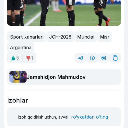
Sport xabarlari
JCH-2026
Mundial
Misr
Argentina
5
1
Jamshidjon Mahmudov
Izohlar
ro‘yxatdan o‘ting
Izoh qoldirish uchun, avval