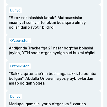
Dunyo
“Biroz sekinlashish kerak”. Mutaxassislar
insoniyat sun’iy intellektni boshqara olmay
qolishidan xavotir bildirdi
O‘zbekiston
Andijonda Tracker’ga 21 nafar bog‘cha bolasini
joylab, YTH sodir etgan ayolga sud hukmi o‘qildi
O‘zbekiston
“Sakkiz qator she’rim boshimga sakkizta bomba
bo‘lgan”. Abdulla Oripovni siyosiy ayblovlardan
asrab qolgan voqea
Dunyo
Mariupol qamalini yorib oʻtgan va “Izvarino