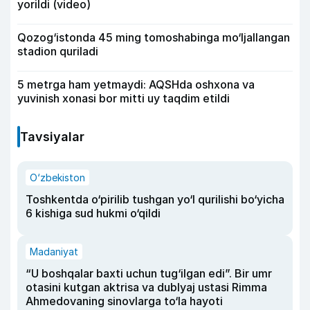
yorildi (video)
Qozog‘istonda 45 ming tomoshabinga mo‘ljallangan
stadion quriladi
5 metrga ham yetmaydi: AQSHda oshxona va
yuvinish xonasi bor mitti uy taqdim etildi
Tavsiyalar
O‘zbekiston
Toshkentda o‘pirilib tushgan yo‘l qurilishi bo‘yicha
6 kishiga sud hukmi o‘qildi
Madaniyat
“U boshqalar baxti uchun tug‘ilgan edi”. Bir umr
otasini kutgan aktrisa va dublyaj ustasi Rimma
Ahmedovaning sinovlarga to‘la hayoti