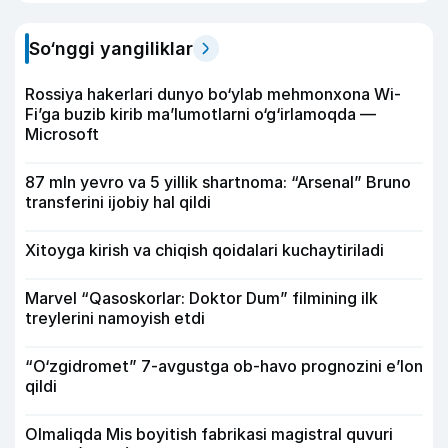
So‘nggi yangiliklar
Rossiya hakerlari dunyo bo‘ylab mehmonxona Wi-
Fi’ga buzib kirib ma’lumotlarni o‘g‘irlamoqda —
Microsoft
87 mln yevro va 5 yillik shartnoma: “Arsenal” Bruno
transferini ijobiy hal qildi
Xitoyga kirish va chiqish qoidalari kuchaytiriladi
Marvel “Qasoskorlar: Doktor Dum” filmining ilk
treylerini namoyish etdi
“O‘zgidromet” 7-avgustga ob-havo prognozini e’lon
qildi
Olmaliqda Mis boyitish fabrikasi magistral quvuri