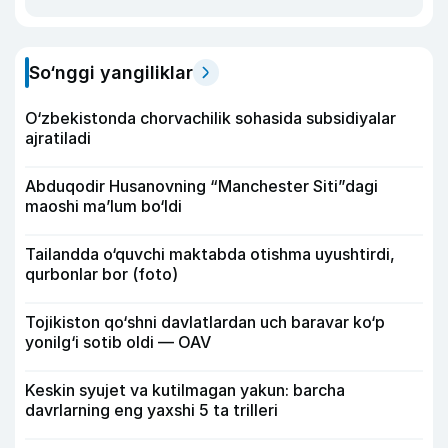
So‘nggi yangiliklar
O‘zbekistonda chorvachilik sohasida subsidiyalar
ajratiladi
Abduqodir Husanovning “Manchester Siti”dagi
maoshi ma’lum bo‘ldi
Tailandda o‘quvchi maktabda otishma uyushtirdi,
qurbonlar bor (foto)
Tojikiston qo‘shni davlatlardan uch baravar ko‘p
yonilg‘i sotib oldi — OAV
Keskin syujet va kutilmagan yakun: barcha
davrlarning eng yaxshi 5 ta trilleri