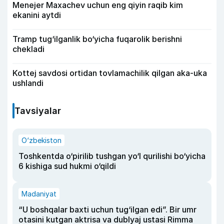
Menejer Maxachev uchun eng qiyin raqib kim
ekanini aytdi
Tramp tug‘ilganlik bo‘yicha fuqarolik berishni
chekladi
Kottej savdosi ortidan tovlamachilik qilgan aka-uka
ushlandi
Tavsiyalar
O‘zbekiston
Toshkentda o‘pirilib tushgan yo‘l qurilishi bo‘yicha
6 kishiga sud hukmi o‘qildi
Madaniyat
“U boshqalar baxti uchun tug‘ilgan edi”. Bir umr
otasini kutgan aktrisa va dublyaj ustasi Rimma