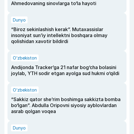
Ahmedovaning sinovlarga to‘la hayoti
Dunyo
“Biroz sekinlashish kerak”. Mutaxassislar
insoniyat sun’iy intellektni boshqara olmay
qolishidan xavotir bildirdi
O‘zbekiston
Andijonda Tracker’ga 21 nafar bog‘cha bolasini
joylab, YTH sodir etgan ayolga sud hukmi o‘qildi
O‘zbekiston
“Sakkiz qator she’rim boshimga sakkizta bomba
bo‘lgan”. Abdulla Oripovni siyosiy ayblovlardan
asrab qolgan voqea
Dunyo