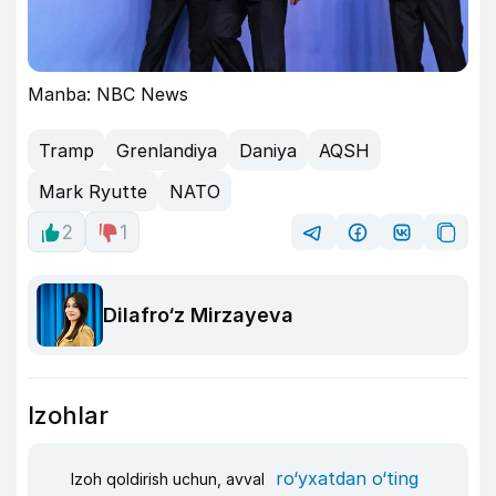
Manba: NBC News
Tramp
Grenlandiya
Daniya
AQSH
Mark Ryutte
NATO
2
1
Dilafro‘z Mirzayeva
Izohlar
ro‘yxatdan o‘ting
Izoh qoldirish uchun, avval