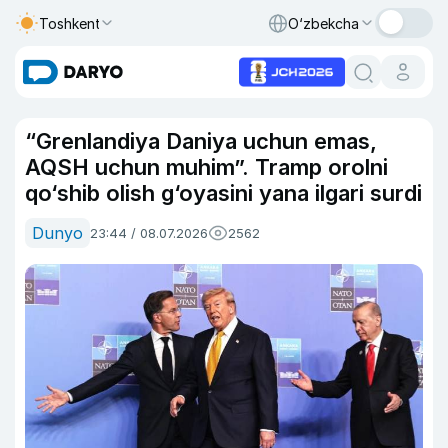
Toshkent
O‘zbekcha
“Grenlandiya Daniya uchun emas,
AQSH uchun muhim”. Tramp orolni
qo‘shib olish g‘oyasini yana ilgari surdi
Dunyo
23:44 / 08.07.2026
2562