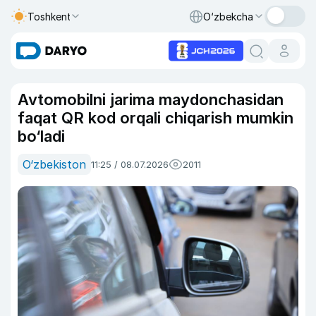
Toshkent
O‘zbekcha
Avtomobilni jarima maydonchasidan
faqat QR kod orqali chiqarish mumkin
bo‘ladi
O‘zbekiston
11:25 / 08.07.2026
2011