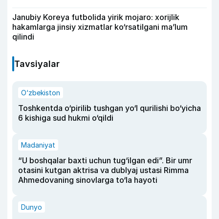
Janubiy Koreya futbolida yirik mojaro: xorijlik
hakamlarga jinsiy xizmatlar ko‘rsatilgani ma’lum
qilindi
Tavsiyalar
O‘zbekiston
Toshkentda o‘pirilib tushgan yo‘l qurilishi bo‘yicha
6 kishiga sud hukmi o‘qildi
Madaniyat
“U boshqalar baxti uchun tug‘ilgan edi”. Bir umr
otasini kutgan aktrisa va dublyaj ustasi Rimma
Ahmedovaning sinovlarga to‘la hayoti
Dunyo