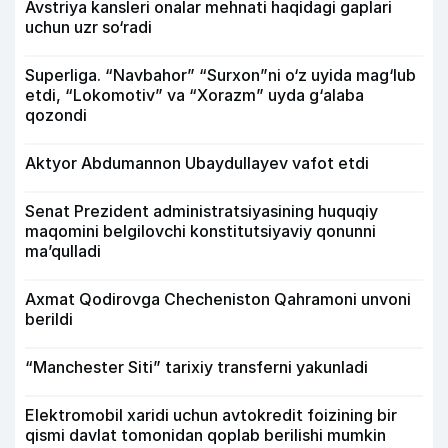
Avstriya kansleri onalar mehnati haqidagi gaplari
uchun uzr so‘radi
Superliga. “Navbahor” “Surxon”ni o‘z uyida mag‘lub
etdi, “Lokomotiv” va “Xorazm” uyda g‘alaba
qozondi
Aktyor Abdu­mannon Ubaydullayev vafot etdi
Senat Prezident administratsiyasining huquqiy
maqomini belgilovchi konstitutsiyaviy qonunni
ma’qulladi
Axmat Qodirovga Checheniston Qahramoni unvoni
berildi
“Manchester Siti” tarixiy transferni yakunladi
Elektromobil xaridi uchun avtokredit foizining bir
qismi davlat tomonidan qoplab berilishi mumkin