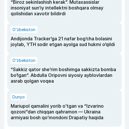
“Biroz sekinlashish kerak”. Mutaxassislar
insoniyat sun’iy intellektni boshqara olmay
qolishidan xavotir bildirdi
O‘zbekiston
Andijonda Tracker’ga 21 nafar bog‘cha bolasini
joylab, YTH sodir etgan ayolga sud hukmi o‘qildi
O‘zbekiston
“Sakkiz qator she’rim boshimga sakkizta bomba
bo‘lgan”. Abdulla Oripovni siyosiy ayblovlardan
asrab qolgan voqea
Dunyo
Mariupol qamalini yorib oʻtgan va “Izvarino
qozoni”dan chiqqan qahramon — Ukraina
armiyasi bosh qoʻmondoni Drapatiy haqida