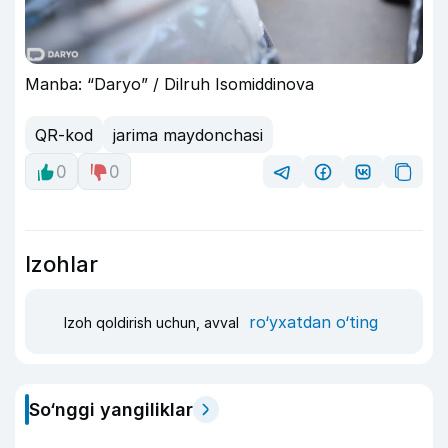
Manba: “Daryo” / Dilruh Isomiddinova
QR-kod
jarima maydonchasi
0
0
Izohlar
ro‘yxatdan o‘ting
Izoh qoldirish uchun, avval
So‘nggi yangiliklar