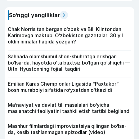
So‘nggi yangiliklar
Chak Norris tan bergan o‘zbek va Bill Klintondan
Karimovga maktub. O‘zbekiston gazetalari 30 yil
oldin nimalar haqida yozgan?
Sahnada olamshumul shon-shuhratga erishgan
bo‘lsa-da, hayotda o‘ta baxtsiz bo‘lgan qo‘shiqchi —
Uitni Hyustonning fojiali taqdiri
Emilian Karas Chempionlar Ligasida “Paxtakor”
bosh murabbiyi sifatida ro‘yxatdan o‘tkazildi
Ma’naviyat va davlat tili masalalari bo‘yicha
maslahatchi faoliyatini tashkil etish tartibi belgilandi
Mashhur filmlardagi improvizatsiya qilingan bo‘lsa-
da, kesib tashlanmagan epizodlar (video)