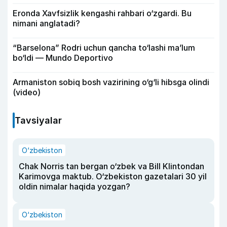
Eronda Xavfsizlik kengashi rahbari o‘zgardi. Bu
nimani anglatadi?
“Barselona” Rodri uchun qancha to‘lashi ma’lum
bo‘ldi — Mundo Deportivo
Armaniston sobiq bosh vazirining o‘g‘li hibsga olindi
(video)
Tavsiyalar
O‘zbekiston
Chak Norris tan bergan o‘zbek va Bill Klintondan
Karimovga maktub. O‘zbekiston gazetalari 30 yil
oldin nimalar haqida yozgan?
O‘zbekiston