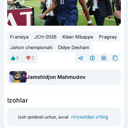
Fransiya
JCH-2026
Kilian Mbappe
Pragvay
Jahon chempionati
Didye Desham
6
3
Jamshidjon Mahmudov
Izohlar
ro‘yxatdan o‘ting
Izoh qoldirish uchun, avval