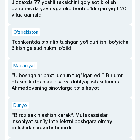
Jizzaxda 77 yoshli taksichini qo‘y sotib olish
bahonasida yaylovga olib borib o‘ldirgan yigit 20
yilga qamaldi
O‘zbekiston
Toshkentda o‘pirilib tushgan yo‘l qurilishi bo‘yicha
6 kishiga sud hukmi o‘qildi
Madaniyat
“U boshqalar baxti uchun tug‘ilgan edi”. Bir umr
otasini kutgan aktrisa va dublyaj ustasi Rimma
Ahmedovaning sinovlarga to‘la hayoti
Dunyo
“Biroz sekinlashish kerak”. Mutaxassislar
insoniyat sun’iy intellektni boshqara olmay
qolishidan xavotir bildirdi