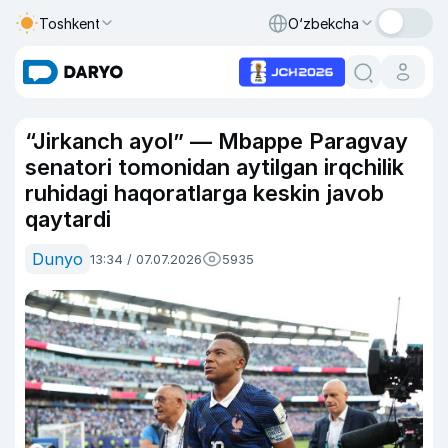
Toshkent
O‘zbekcha
“Jirkanch ayol” — Mbappe Paragvay
senatori tomonidan aytilgan irqchilik
ruhidagi haqoratlarga keskin javob
qaytardi
Dunyo
13:34 / 07.07.2026
5935