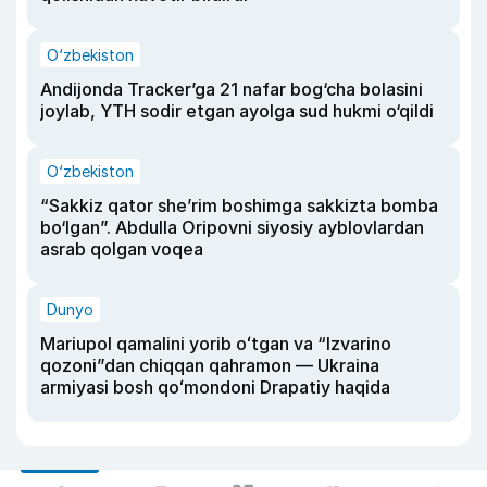
O‘zbekiston
Andijonda Tracker’ga 21 nafar bog‘cha bolasini
joylab, YTH sodir etgan ayolga sud hukmi o‘qildi
O‘zbekiston
“Sakkiz qator she’rim boshimga sakkizta bomba
bo‘lgan”. Abdulla Oripovni siyosiy ayblovlardan
asrab qolgan voqea
Dunyo
Mariupol qamalini yorib oʻtgan va “Izvarino
qozoni”dan chiqqan qahramon — Ukraina
armiyasi bosh qoʻmondoni Drapatiy haqida