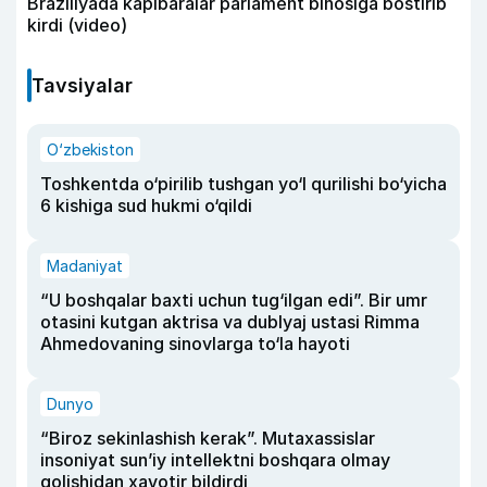
Braziliyada kapibaralar parlament binosiga bostirib
kirdi (video)
Tavsiyalar
O‘zbekiston
Toshkentda o‘pirilib tushgan yo‘l qurilishi bo‘yicha
6 kishiga sud hukmi o‘qildi
Madaniyat
“U boshqalar baxti uchun tug‘ilgan edi”. Bir umr
otasini kutgan aktrisa va dublyaj ustasi Rimma
Ahmedovaning sinovlarga to‘la hayoti
Dunyo
“Biroz sekinlashish kerak”. Mutaxassislar
insoniyat sun’iy intellektni boshqara olmay
qolishidan xavotir bildirdi