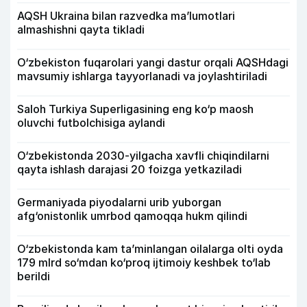
AQSH Ukraina bilan razvedka ma’lumotlari
almashishni qayta tikladi
O‘zbekiston fuqarolari yangi dastur orqali AQSHdagi
mavsumiy ishlarga tayyorlanadi va joylashtiriladi
Saloh Turkiya Superligasining eng ko‘p maosh
oluvchi futbolchisiga aylandi
O‘zbekistonda 2030-yilgacha xavfli chiqindilarni
qayta ishlash darajasi 20 foizga yetkaziladi
Germaniyada piyodalarni urib yuborgan
afg‘onistonlik umrbod qamoqqa hukm qilindi
O‘zbekistonda kam ta’minlangan oilalarga olti oyda
179 mlrd so‘mdan ko‘proq ijtimoiy keshbek to‘lab
berildi