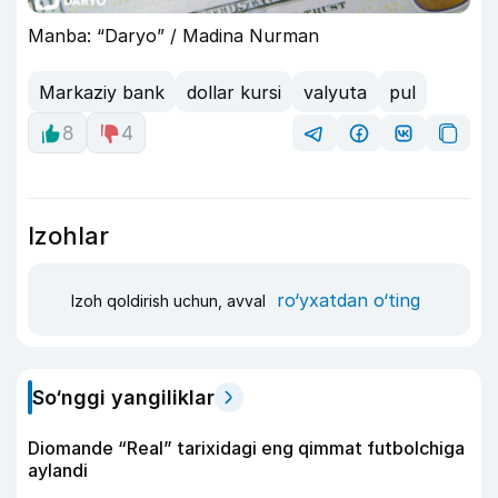
Manba: “Daryo” / Madina Nurman
Markaziy bank
dollar kursi
valyuta
pul
8
4
Izohlar
ro‘yxatdan o‘ting
Izoh qoldirish uchun, avval
So‘nggi yangiliklar
Diomande “Real” tarixidagi eng qimmat futbolchiga
aylandi