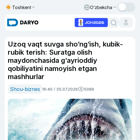
Toshkent
O‘zbekcha
Uzoq vaqt suvga sho‘ng‘ish, kubik-
rubik terish: Suratga olish
maydonchasida g‘ayrioddiy
qobiliyatini namoyish etgan
mashhurlar
Shou-biznes
16:40 / 05.07.2026
5089