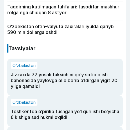
Taqdirning kutilmagan tuhfalari: tasodifan mashhur
rolga ega chiqqan 8 aktyor
O‘zbekiston oltin-valyuta zaxiralari iyulda qariyb
590 mln dollarga oshdi
Tavsiyalar
O‘zbekiston
Jizzaxda 77 yoshli taksichini qo‘y sotib olish
bahonasida yaylovga olib borib o‘ldirgan yigit 20
yilga qamaldi
O‘zbekiston
Toshkentda o‘pirilib tushgan yo‘l qurilishi bo‘yicha
6 kishiga sud hukmi o‘qildi