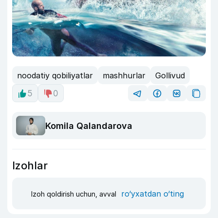
noodatiy qobiliyatlar
mashhurlar
Gollivud
5
0
Komila Qalandarova
Izohlar
ro‘yxatdan o‘ting
Izoh qoldirish uchun, avval