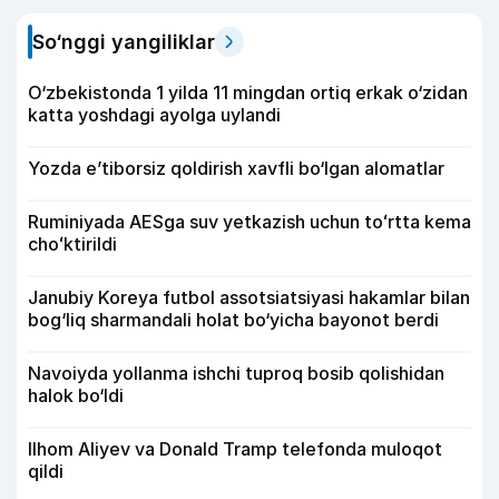
So‘nggi yangiliklar
O‘zbekistonda 1 yilda 11 mingdan ortiq erkak o‘zidan
katta yoshdagi ayolga uylandi
Yozda e’tiborsiz qoldirish xavfli bo‘lgan alomatlar
Ruminiyada AESga suv yetkazish uchun toʻrtta kema
choʻktirildi
Janubiy Koreya futbol assotsiatsiyasi hakamlar bilan
bog‘liq sharmandali holat bo‘yicha bayonot berdi
Navoiyda yollanma ishchi tuproq bosib qolishidan
halok bo‘ldi
Ilhom Aliyev va Donald Tramp telefonda muloqot
qildi