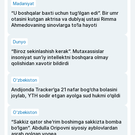
Madaniyat
“U boshqalar baxti uchun tug‘ilgan edi”. Bir umr
otasini kutgan aktrisa va dublyaj ustasi Rimma
Ahmedovaning sinovlarga to‘la hayoti
Dunyo
“Biroz sekinlashish kerak”. Mutaxassislar
insoniyat sun’iy intellektni boshqara olmay
qolishidan xavotir bildirdi
O‘zbekiston
Andijonda Tracker’ga 21 nafar bog‘cha bolasini
joylab, YTH sodir etgan ayolga sud hukmi o‘qildi
O‘zbekiston
“Sakkiz qator she’rim boshimga sakkizta bomba
bo‘lgan”. Abdulla Oripovni siyosiy ayblovlardan
asrab qolgan voqea