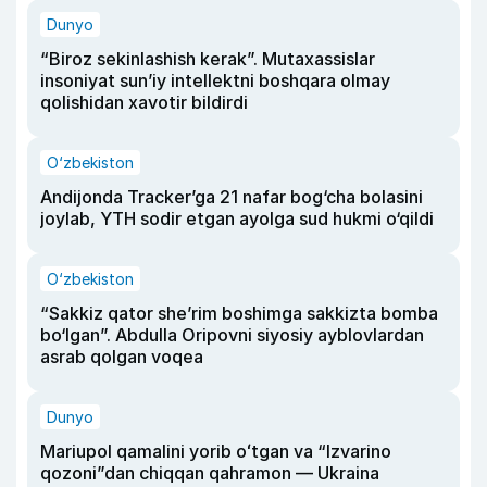
Dunyo
“Biroz sekinlashish kerak”. Mutaxassislar
insoniyat sun’iy intellektni boshqara olmay
qolishidan xavotir bildirdi
O‘zbekiston
Andijonda Tracker’ga 21 nafar bog‘cha bolasini
joylab, YTH sodir etgan ayolga sud hukmi o‘qildi
O‘zbekiston
“Sakkiz qator she’rim boshimga sakkizta bomba
bo‘lgan”. Abdulla Oripovni siyosiy ayblovlardan
asrab qolgan voqea
Dunyo
Mariupol qamalini yorib oʻtgan va “Izvarino
qozoni”dan chiqqan qahramon — Ukraina