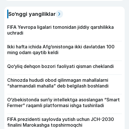
So‘nggi yangiliklar
FIFA Yevropa ligalari tomonidan jiddiy qarshilikka
uchradi
Ikki hafta ichida Afg‘onistonga ikki davlatdan 100
ming odam qaytib keldi
Qo‘yliq dehqon bozori faoliyati qisman cheklandi
Chinozda hududi obod qilinmagan mahallalarni
“sharmandali mahalla” deb belgilash boshlandi
O‘zbekistonda sun‘iy intellektga asoslangan “Smart
Fermer” raqamli platformasi ishga tushiriladi
FIFA prezidenti saylovda yutish uchun JCH-2030
finalini Marokashga topshirmoqchi