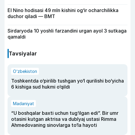
El Nino hodisasi 49 mln kishini og‘ir ocharchilikka
duchor qiladi — BMT
Sirdaryoda 10 yoshli farzandini urgan ayol 3 sutkaga
qamaldi
Tavsiyalar
O‘zbekiston
Toshkentda o‘pirilib tushgan yo‘l qurilishi bo‘yicha
6 kishiga sud hukmi o‘qildi
Madaniyat
“U boshqalar baxti uchun tug‘ilgan edi”. Bir umr
otasini kutgan aktrisa va dublyaj ustasi Rimma
Ahmedovaning sinovlarga to‘la hayoti