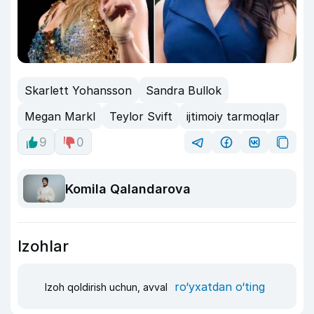
Skarlett Yohansson
Sandra Bullok
Megan Markl
Teylor Svift
ijtimoiy tarmoqlar
9
0
Komila Qalandarova
Izohlar
ro‘yxatdan o‘ting
Izoh qoldirish uchun, avval