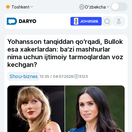
Toshkent
O‘zbekcha
Yohansson tanqiddan qo‘rqadi, Bullok
esa xakerlardan: ba’zi mashhurlar
nima uchun ijtimoiy tarmoqlardan voz
kechgan?
Shou-biznes
12:35 / 04.07.2026
5123