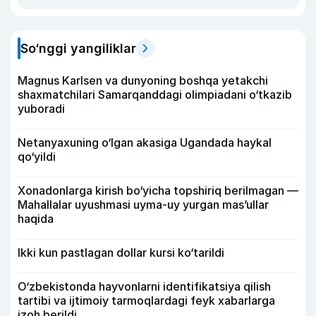
So‘nggi yangiliklar
Magnus Karlsen va dunyoning boshqa yetakchi
shaxmatchilari Samarqanddagi olimpiadani o‘tkazib
yuboradi
Netanyaxuning o‘lgan akasiga Ugandada haykal
qo‘yildi
Xonadonlarga kirish bo‘yicha topshiriq berilmagan —
Mahallalar uyushmasi uyma-uy yurgan mas’ullar
haqida
Ikki kun pastlagan dollar kursi ko‘tarildi
O‘zbekistonda hayvonlarni identifikatsiya qilish
tartibi va ijtimoiy tarmoqlardagi feyk xabarlarga
izoh berildi