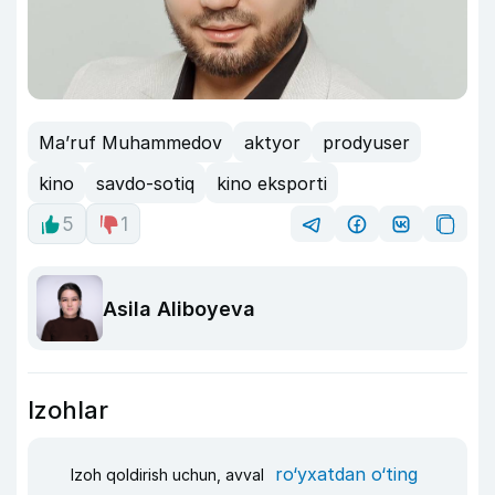
Ma’ruf Muhammedov
aktyor
prodyuser
kino
savdo-sotiq
kino eksporti
5
1
Asila Aliboyeva
Izohlar
ro‘yxatdan o‘ting
Izoh qoldirish uchun, avval