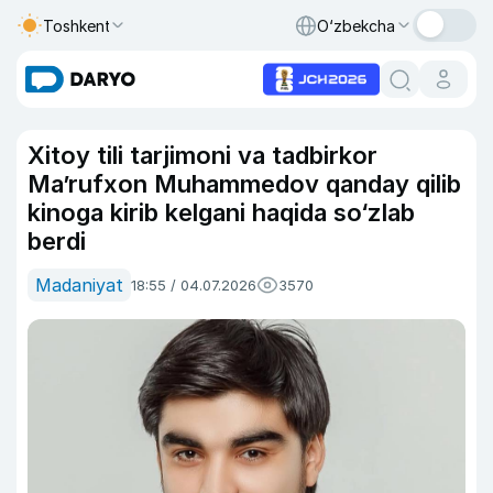
Toshkent
O‘zbekcha
Xitoy tili tarjimoni va tadbirkor
Ma’rufxon Muhammedov qanday qilib
kinoga kirib kelgani haqida so‘zlab
berdi
Madaniyat
18:55 / 04.07.2026
3570