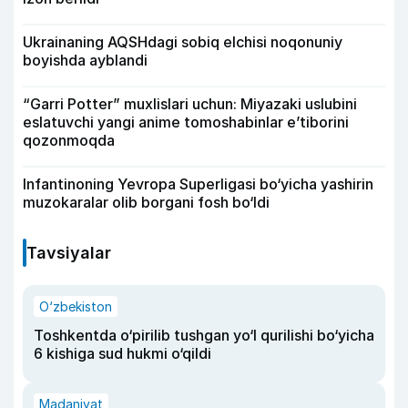
Ukrainaning AQSHdagi sobiq elchisi noqonuniy
boyishda ayblandi
“Garri Potter” muxlislari uchun: Miyazaki uslubini
eslatuvchi yangi anime tomoshabinlar e’tiborini
qozonmoqda
Infantinoning Yevropa Superligasi bo‘yicha yashirin
muzokaralar olib borgani fosh bo‘ldi
Tavsiyalar
O‘zbekiston
Toshkentda o‘pirilib tushgan yo‘l qurilishi bo‘yicha
6 kishiga sud hukmi o‘qildi
Madaniyat