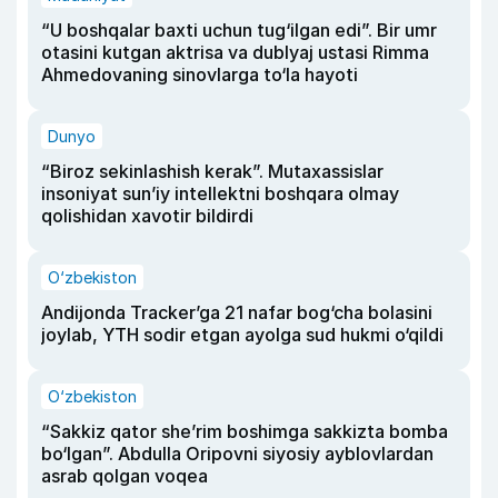
“U boshqalar baxti uchun tug‘ilgan edi”. Bir umr
otasini kutgan aktrisa va dublyaj ustasi Rimma
Ahmedovaning sinovlarga to‘la hayoti
Dunyo
“Biroz sekinlashish kerak”. Mutaxassislar
insoniyat sun’iy intellektni boshqara olmay
qolishidan xavotir bildirdi
O‘zbekiston
Andijonda Tracker’ga 21 nafar bog‘cha bolasini
joylab, YTH sodir etgan ayolga sud hukmi o‘qildi
O‘zbekiston
“Sakkiz qator she’rim boshimga sakkizta bomba
bo‘lgan”. Abdulla Oripovni siyosiy ayblovlardan
asrab qolgan voqea