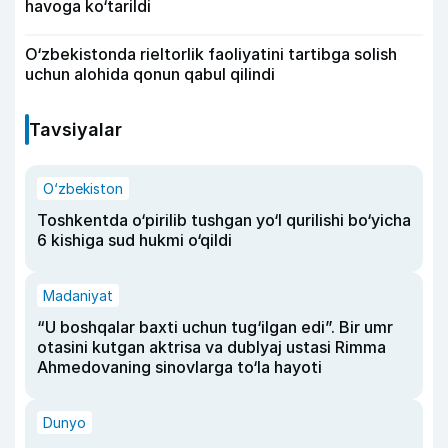
havoga ko‘tarildi
O‘zbekistonda rieltorlik faoliyatini tartibga solish
uchun alohida qonun qabul qilindi
Tavsiyalar
O‘zbekiston
Toshkentda o‘pirilib tushgan yo‘l qurilishi bo‘yicha
6 kishiga sud hukmi o‘qildi
Madaniyat
“U boshqalar baxti uchun tug‘ilgan edi”. Bir umr
otasini kutgan aktrisa va dublyaj ustasi Rimma
Ahmedovaning sinovlarga to‘la hayoti
Dunyo