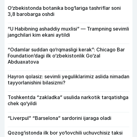
O‘zbekistonda botanika bog‘lariga tashriflar soni
3,8 barobarga oshdi
“U Habibning ashaddiy muxlisi” — Trampning sevimli
jangchilari kim ekani aytildi
“Odamlar suddan qo‘rqmasligi kerak”: Chicago Bar
Foundation’dagi ilk o‘zbekistonlik Go‘zal
Abduaxatova
Hayron qolasiz: sevimli yeguliklarimiz aslida nimadan
tayyorlanishini bilasizmi?
Toshkentda “zakladka” usulida narkotik tarqatishga
chek qo‘yildi
“Liverpul” “Barselona” sardorini ijaraga oladi
Qozog‘istonda ilk bor yo‘lovchili uchuvchisiz taksi