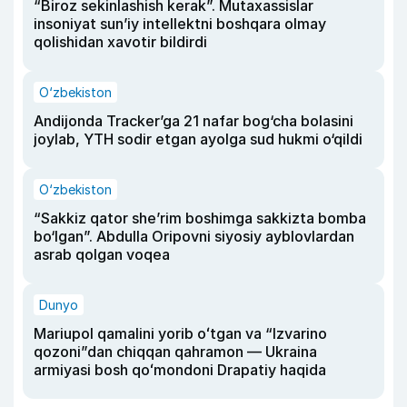
“Biroz sekinlashish kerak”. Mutaxassislar
insoniyat sun’iy intellektni boshqara olmay
qolishidan xavotir bildirdi
O‘zbekiston
Andijonda Tracker’ga 21 nafar bog‘cha bolasini
joylab, YTH sodir etgan ayolga sud hukmi o‘qildi
O‘zbekiston
“Sakkiz qator she’rim boshimga sakkizta bomba
bo‘lgan”. Abdulla Oripovni siyosiy ayblovlardan
asrab qolgan voqea
Dunyo
Mariupol qamalini yorib oʻtgan va “Izvarino
qozoni”dan chiqqan qahramon — Ukraina
armiyasi bosh qoʻmondoni Drapatiy haqida