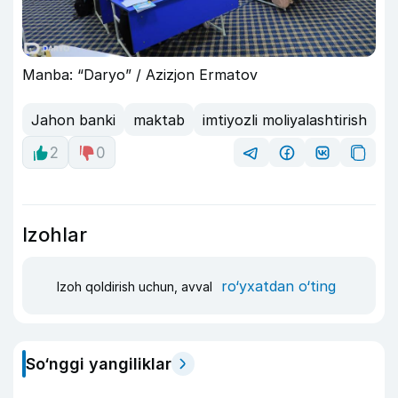
Manba: “Daryo” / Azizjon Ermatov
Jahon banki
maktab
imtiyozli moliyalashtirish
2
0
Izohlar
ro‘yxatdan o‘ting
Izoh qoldirish uchun, avval
So‘nggi yangiliklar