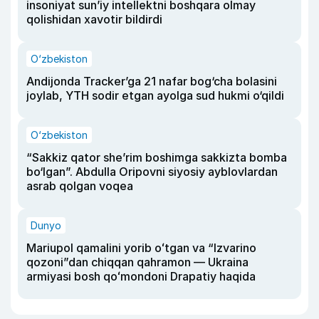
insoniyat sun’iy intellektni boshqara olmay
qolishidan xavotir bildirdi
O‘zbekiston
Andijonda Tracker’ga 21 nafar bog‘cha bolasini
joylab, YTH sodir etgan ayolga sud hukmi o‘qildi
O‘zbekiston
“Sakkiz qator she’rim boshimga sakkizta bomba
bo‘lgan”. Abdulla Oripovni siyosiy ayblovlardan
asrab qolgan voqea
Dunyo
Mariupol qamalini yorib oʻtgan va “Izvarino
qozoni”dan chiqqan qahramon — Ukraina
armiyasi bosh qoʻmondoni Drapatiy haqida