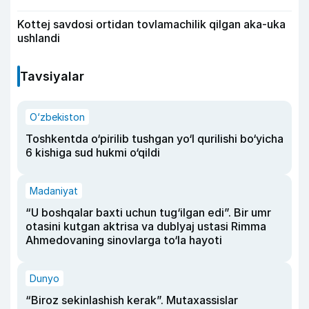
Kottej savdosi ortidan tovlamachilik qilgan aka-uka
ushlandi
Tavsiyalar
O‘zbekiston
Toshkentda o‘pirilib tushgan yo‘l qurilishi bo‘yicha
6 kishiga sud hukmi o‘qildi
Madaniyat
“U boshqalar baxti uchun tug‘ilgan edi”. Bir umr
otasini kutgan aktrisa va dublyaj ustasi Rimma
Ahmedovaning sinovlarga to‘la hayoti
Dunyo
“Biroz sekinlashish kerak”. Mutaxassislar