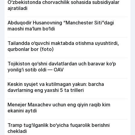
O‘zbekistonda chorvachilik sohasida subsidiyalar
ajratiladi
Abduqodir Husanovning “Manchester Siti”dagi
maoshi ma’lum bo‘ldi
Tailandda o‘quvchi maktabda otishma uyushtirdi,
qurbonlar bor (foto)
Tojikiston qo‘shni davlatlardan uch baravar ko‘p
yonilg‘i sotib oldi — OAV
Keskin syujet va kutilmagan yakun: barcha
davrlarning eng yaxshi 5 ta trilleri
Menejer Maxachev uchun eng qiyin raqib kim
ekanini aytdi
Tramp tug‘ilganlik bo‘yicha fuqarolik berishni
chekladi