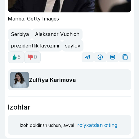
Manba: Getty Images
Serbiya
Aleksandr Vuchich
prezidentlik lavozimi
saylov
5
0
Zulfiya Karimova
Izohlar
ro‘yxatdan o‘ting
Izoh qoldirish uchun, avval