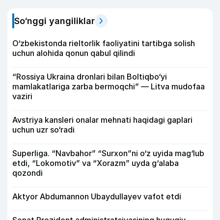
So‘nggi yangiliklar
O‘zbekistonda rieltorlik faoliyatini tartibga solish
uchun alohida qonun qabul qilindi
“Rossiya Ukraina dronlari bilan Boltiqbo‘yi
mamlakatlariga zarba bermoqchi” — Litva mudofaa
vaziri
Avstriya kansleri onalar mehnati haqidagi gaplari
uchun uzr so‘radi
Superliga. “Navbahor” “Surxon”ni o‘z uyida mag‘lub
etdi, “Lokomotiv” va “Xorazm” uyda g‘alaba
qozondi
Aktyor Abdu­mannon Ubaydullayev vafot etdi