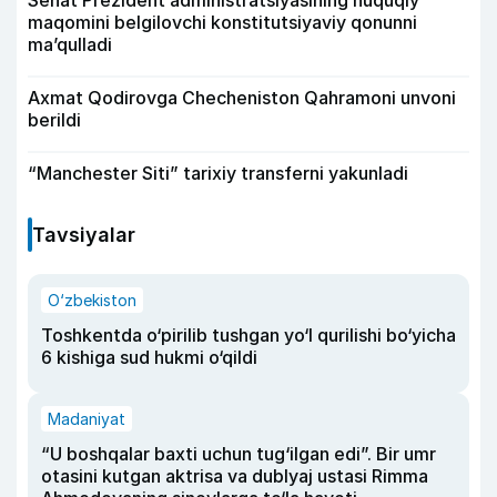
Senat Prezident administratsiyasining huquqiy
maqomini belgilovchi konstitutsiyaviy qonunni
ma’qulladi
Axmat Qodirovga Checheniston Qahramoni unvoni
berildi
“Manchester Siti” tarixiy transferni yakunladi
Tavsiyalar
O‘zbekiston
Toshkentda o‘pirilib tushgan yo‘l qurilishi bo‘yicha
6 kishiga sud hukmi o‘qildi
Madaniyat
“U boshqalar baxti uchun tug‘ilgan edi”. Bir umr
otasini kutgan aktrisa va dublyaj ustasi Rimma