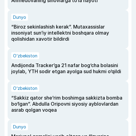
Ahmedovaning sinovlarga to‘la hayoti
Dunyo
“Biroz sekinlashish kerak”. Mutaxassislar
insoniyat sun’iy intellektni boshqara olmay
qolishidan xavotir bildirdi
O‘zbekiston
Andijonda Tracker’ga 21 nafar bog‘cha bolasini
joylab, YTH sodir etgan ayolga sud hukmi o‘qildi
O‘zbekiston
“Sakkiz qator she’rim boshimga sakkizta bomba
bo‘lgan”. Abdulla Oripovni siyosiy ayblovlardan
asrab qolgan voqea
Dunyo