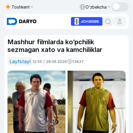
Toshkent
O‘zbekcha
Mashhur filmlarda ko‘pchilik
sezmagan xato va kamchiliklar
Layfstayl
12:55 / 28.06.2026
13637