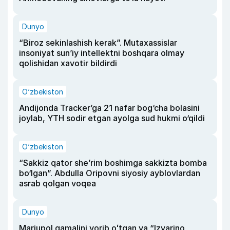
Dunyo
“Biroz sekinlashish kerak”. Mutaxassislar
insoniyat sun’iy intellektni boshqara olmay
qolishidan xavotir bildirdi
O‘zbekiston
Andijonda Tracker’ga 21 nafar bog‘cha bolasini
joylab, YTH sodir etgan ayolga sud hukmi o‘qildi
O‘zbekiston
“Sakkiz qator she’rim boshimga sakkizta bomba
bo‘lgan”. Abdulla Oripovni siyosiy ayblovlardan
asrab qolgan voqea
Dunyo
Mariupol qamalini yorib oʻtgan va “Izvarino