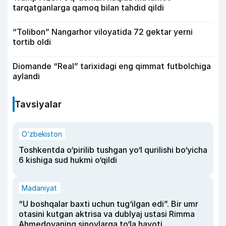
tarqatganlarga qamoq bilan tahdid qildi
“Tolibon” Nangarhor viloyatida 72 gektar yerni
tortib oldi
Diomande “Real” tarixidagi eng qimmat futbolchiga
aylandi
Tavsiyalar
O‘zbekiston
Toshkentda o‘pirilib tushgan yo‘l qurilishi bo‘yicha
6 kishiga sud hukmi o‘qildi
Madaniyat
“U boshqalar baxti uchun tug‘ilgan edi”. Bir umr
otasini kutgan aktrisa va dublyaj ustasi Rimma
Ahmedovaning sinovlarga to‘la hayoti