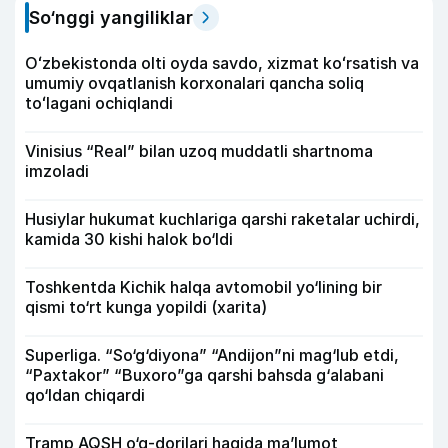
So‘nggi yangiliklar
Oʻzbekistonda olti oyda savdo, xizmat koʻrsatish va
umumiy ovqatlanish korxonalari qancha soliq
toʻlagani ochiqlandi
Vinisius “Real” bilan uzoq muddatli shartnoma
imzoladi
Husiylar hukumat kuchlariga qarshi raketalar uchirdi,
kamida 30 kishi halok bo‘ldi
Toshkentda Kichik halqa avtomobil yo‘lining bir
qismi to‘rt kunga yopildi (xarita)
Superliga. “So‘g‘diyona” “Andijon”ni mag‘lub etdi,
“Paxtakor” “Buxoro”ga qarshi bahsda g‘alabani
qo‘ldan chiqardi
Tramp AQSH o‘q-dorilari haqida ma’lumot