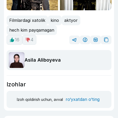
Filmlardagi xatolik
kino
aktyor
hech kim payqamagan
16
4
Asila Aliboyeva
Izohlar
ro‘yxatdan o‘ting
Izoh qoldirish uchun, avval