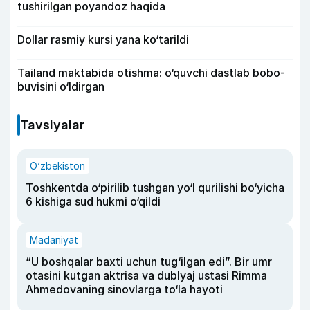
tushirilgan poyandoz haqida
Dollar rasmiy kursi yana ko‘tarildi
Tailand maktabida otishma: o‘quvchi dastlab bobo-
buvisini o‘ldirgan
Tavsiyalar
O‘zbekiston
Toshkentda o‘pirilib tushgan yo‘l qurilishi bo‘yicha
6 kishiga sud hukmi o‘qildi
Madaniyat
“U boshqalar baxti uchun tug‘ilgan edi”. Bir umr
otasini kutgan aktrisa va dublyaj ustasi Rimma
Ahmedovaning sinovlarga to‘la hayoti