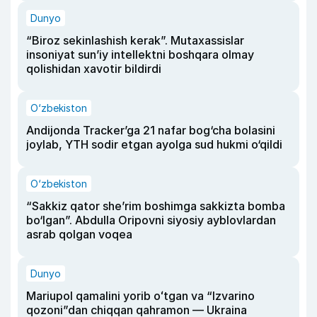
Dunyo
“Biroz sekinlashish kerak”. Mutaxassislar
insoniyat sun’iy intellektni boshqara olmay
qolishidan xavotir bildirdi
O‘zbekiston
Andijonda Tracker’ga 21 nafar bog‘cha bolasini
joylab, YTH sodir etgan ayolga sud hukmi o‘qildi
O‘zbekiston
“Sakkiz qator she’rim boshimga sakkizta bomba
bo‘lgan”. Abdulla Oripovni siyosiy ayblovlardan
asrab qolgan voqea
Dunyo
Mariupol qamalini yorib oʻtgan va “Izvarino
qozoni”dan chiqqan qahramon — Ukraina