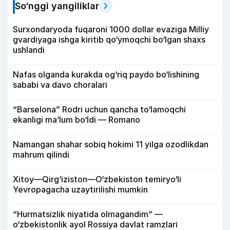
So‘nggi yangiliklar
Surxondaryoda fuqaroni 1000 dollar evaziga Milliy
gvardiyaga ishga kiritib qo‘ymoqchi bo‘lgan shaxs
ushlandi
Nafas olganda kurakda og‘riq paydo bo‘lishining
sababi va davo choralari
“Barselona” Rodri uchun qancha to‘lamoqchi
ekanligi ma’lum bo‘ldi — Romano
Namangan shahar sobiq hokimi 11 yilga ozodlikdan
mahrum qilindi
Xitoy—Qirg‘iziston—O‘zbekiston temiryo‘li
Yevropagacha uzaytirilishi mumkin
“Hurmatsizlik niyatida olmagandim” —
o‘zbekistonlik ayol Rossiya davlat ramzlari