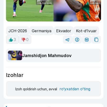
JCH-2026
Germaniya
Ekvador
Kot-d’Ivuar
3
0
Jamshidjon Mahmudov
Izohlar
ro‘yxatdan o‘ting
Izoh qoldirish uchun, avval