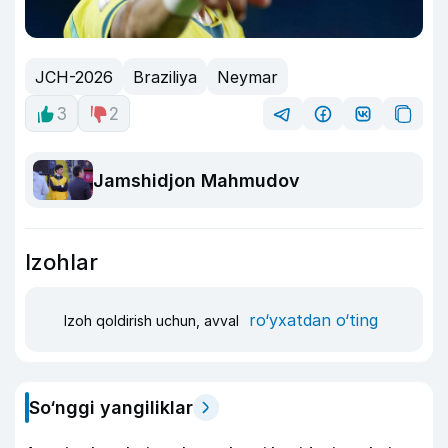
JCH-2026
Braziliya
Neymar
3
2
Jamshidjon Mahmudov
Izohlar
ro‘yxatdan o‘ting
Izoh qoldirish uchun, avval
So‘nggi yangiliklar