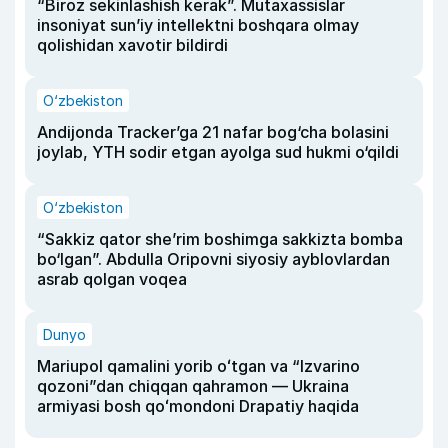
“Biroz sekinlashish kerak”. Mutaxassislar
insoniyat sun’iy intellektni boshqara olmay
qolishidan xavotir bildirdi
O‘zbekiston
Andijonda Tracker’ga 21 nafar bog‘cha bolasini
joylab, YTH sodir etgan ayolga sud hukmi o‘qildi
O‘zbekiston
“Sakkiz qator she’rim boshimga sakkizta bomba
bo‘lgan”. Abdulla Oripovni siyosiy ayblovlardan
asrab qolgan voqea
Dunyo
Mariupol qamalini yorib oʻtgan va “Izvarino
qozoni”dan chiqqan qahramon — Ukraina
armiyasi bosh qoʻmondoni Drapatiy haqida