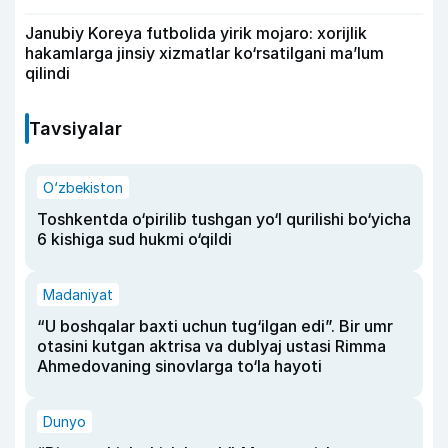
Janubiy Koreya futbolida yirik mojaro: xorijlik
hakamlarga jinsiy xizmatlar ko‘rsatilgani ma’lum
qilindi
Tavsiyalar
O‘zbekiston
Toshkentda o‘pirilib tushgan yo‘l qurilishi bo‘yicha
6 kishiga sud hukmi o‘qildi
Madaniyat
“U boshqalar baxti uchun tug‘ilgan edi”. Bir umr
otasini kutgan aktrisa va dublyaj ustasi Rimma
Ahmedovaning sinovlarga to‘la hayoti
Dunyo