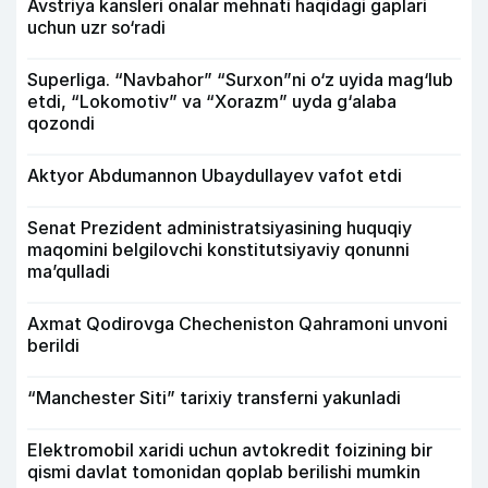
Avstriya kansleri onalar mehnati haqidagi gaplari
uchun uzr so‘radi
Superliga. “Navbahor” “Surxon”ni o‘z uyida mag‘lub
etdi, “Lokomotiv” va “Xorazm” uyda g‘alaba
qozondi
Aktyor Abdu­mannon Ubaydullayev vafot etdi
Senat Prezident administratsiyasining huquqiy
maqomini belgilovchi konstitutsiyaviy qonunni
ma’qulladi
Axmat Qodirovga Checheniston Qahramoni unvoni
berildi
“Manchester Siti” tarixiy transferni yakunladi
Elektromobil xaridi uchun avtokredit foizining bir
qismi davlat tomonidan qoplab berilishi mumkin