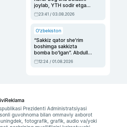
joylab, YTH sodir etgan
ayolga sud hukmi o‘qildi
23:41 / 03.08.2026
O‘zbekiston
“Sakkiz qator she’rim
boshimga sakkizta
bomba bo‘lgan”. Abdulla
Oripovni siyosiy
12:24 / 01.08.2026
ayblovlardan asrab
qolgan voqea
ivi
Reklama
publikasi Prezidenti Administratsiyasi
-sonli guvohnoma bilan ommaviy axborot
shuningdek, fotografik, grafik, audio va/yoki