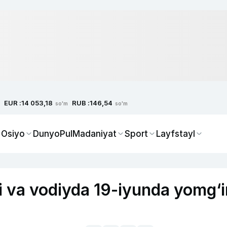
EUR :
RUB :
14 053,18
146,54
so'm
so'm
 Osiyo
Dunyo
Pul
Madaniyat
Sport
Layfstayl
ti va vodiyda 19-iyunda yomg‘i