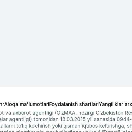
hr
Aloqa ma'lumotlari
Foydalanish shartlari
Yangiliklar arx
t va axborot agentligi (O‘zMAA, hozirgi O‘zbekiston Res
ar agentligi) tomonidan 13.03.2015 yil sanasida 0944
allarni to‘liq ko‘chirish yoki qisman iqtibos keltirishga, 