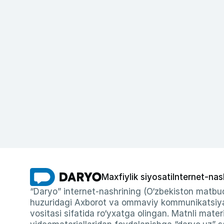
Maxfiylik siyosati
Internet-nas
“Daryo” internet-nashrining (O‘zbekiston matbuo
huzuridagi Axborot va ommaviy kommunikatsiyal
vositasi sifatida ro‘yxatga olingan. Matnli materi