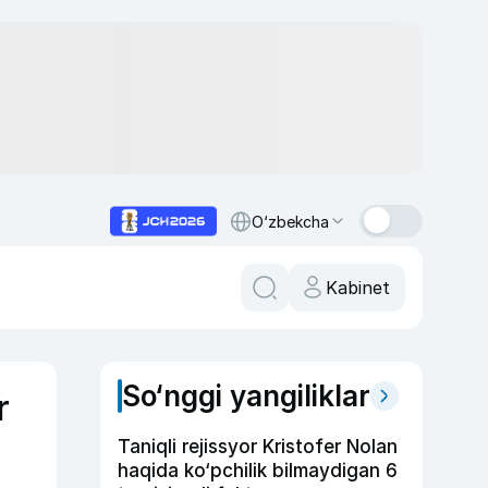
O‘zbekcha
Kabinet
So‘nggi yangiliklar
r
Taniqli rejissyor Kristofer Nolan
haqida ko‘pchilik bilmaydigan 6