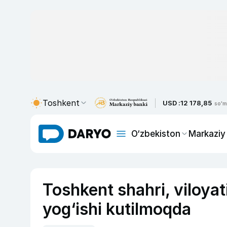
Toshkent
USD :
12 178,85
so'm
O‘zbekiston
Markaziy
Toshkent shahri, viloya
yog‘ishi kutilmoqda