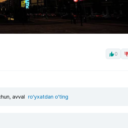
0
uchun, avval
ro‘yxatdan o‘ting