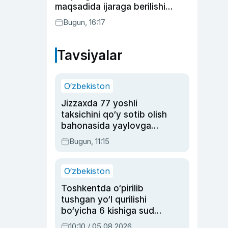
maqsadida ijaraga berilishi
mumkin
Bugun, 16:17
Tavsiyalar
O‘zbekiston
Jizzaxda 77 yoshli
taksichini qo‘y sotib olish
bahonasida yaylovga
olib borib o‘ldirgan yigit
Bugun, 11:15
20 yilga qamaldi
O‘zbekiston
Toshkentda o‘pirilib
tushgan yo‘l qurilishi
bo‘yicha 6 kishiga sud
hukmi o‘qildi
10:10 / 05.08.2026