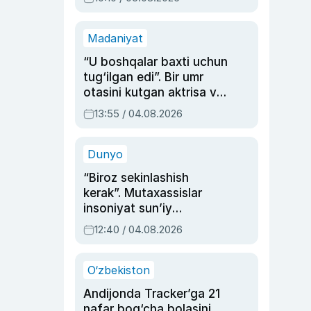
Madaniyat
“U boshqalar baxti uchun
tug‘ilgan edi”. Bir umr
otasini kutgan aktrisa va
dublyaj ustasi Rimma
13:55 / 04.08.2026
Ahmedovaning
sinovlarga to‘la hayoti
Dunyo
“Biroz sekinlashish
kerak”. Mutaxassislar
insoniyat sun’iy
intellektni boshqara
12:40 / 04.08.2026
olmay qolishidan xavotir
bildirdi
O‘zbekiston
Andijonda Tracker’ga 21
nafar bog‘cha bolasini