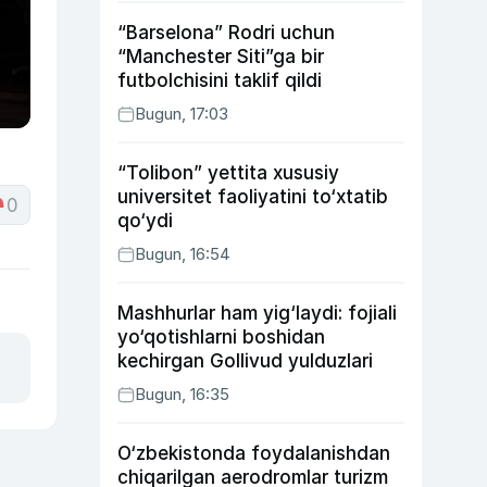
“Barselona” Rodri uchun
“Manchester Siti”ga bir
futbolchisini taklif qildi
Bugun, 17:03
“Tolibon” yettita xususiy
universitet faoliyatini to‘xtatib
0
qo‘ydi
Bugun, 16:54
Mashhurlar ham yig‘laydi: fojiali
yo‘qotishlarni boshidan
kechirgan Gollivud yulduzlari
Bugun, 16:35
O‘zbekistonda foydalanishdan
chiqarilgan aerodromlar turizm