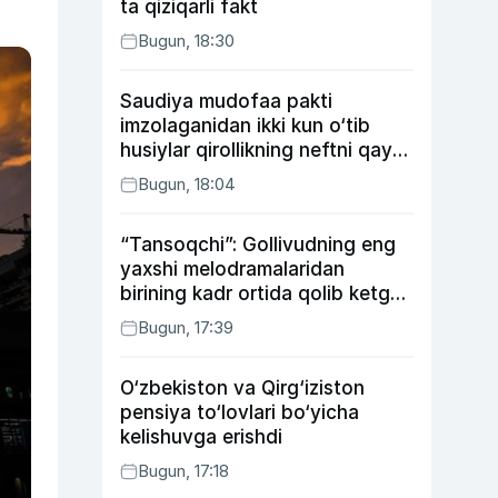
ta qiziqarli fakt
Bugun, 18:30
Saudiya mudofaa pakti
imzolaganidan ikki kun o‘tib
husiylar qirollikning neftni qayta
ishlash zavodiga hujum qildi
Bugun, 18:04
“Tansoqchi”: Gollivudning eng
yaxshi melodramalaridan
birining kadr ortida qolib ketgan
voqealari
Bugun, 17:39
O‘zbekiston va Qirg‘iziston
pensiya to‘lovlari bo‘yicha
kelishuvga erishdi
Bugun, 17:18