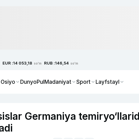
EUR :
RUB :
14 053,18
146,54
so'm
so'm
 Osiyo
Dunyo
Pul
Madaniyat
Sport
Layfstayl
islar Germaniya temiryo‘llari
adi