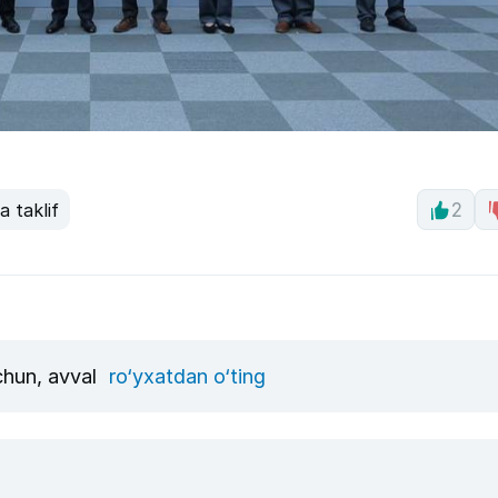
a taklif
2
uchun, avval
ro‘yxatdan o‘ting