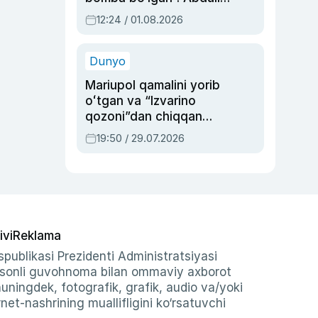
Oripovni siyosiy
12:24 / 01.08.2026
ayblovlardan asrab
qolgan voqea
Dunyo
Mariupol qamalini yorib
oʻtgan va “Izvarino
qozoni”dan chiqqan
qahramon — Ukraina
19:50 / 29.07.2026
armiyasi bosh
qoʻmondoni Drapatiy
haqida
ivi
Reklama
publikasi Prezidenti Administratsiyasi
-sonli guvohnoma bilan ommaviy axborot
shuningdek, fotografik, grafik, audio va/yoki
et-nashrining muallifligini ko‘rsatuvchi