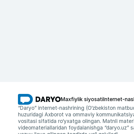
Maxfiylik siyosati
Internet-nas
“Daryo” internet-nashrining (O‘zbekiston matbuo
huzuridagi Axborot va ommaviy kommunikatsiyal
vositasi sifatida ro‘yxatga olingan. Matnli materi
videomateriallaridan foydalanishga “daryo.uz” sa