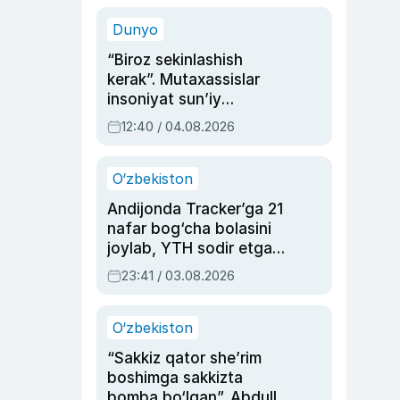
sinovlarga to‘la hayoti
Dunyo
“Biroz sekinlashish
kerak”. Mutaxassislar
insoniyat sun’iy
intellektni boshqara
12:40 / 04.08.2026
olmay qolishidan xavotir
bildirdi
O‘zbekiston
Andijonda Tracker’ga 21
nafar bog‘cha bolasini
joylab, YTH sodir etgan
ayolga sud hukmi o‘qildi
23:41 / 03.08.2026
O‘zbekiston
“Sakkiz qator she’rim
boshimga sakkizta
bomba bo‘lgan”. Abdulla