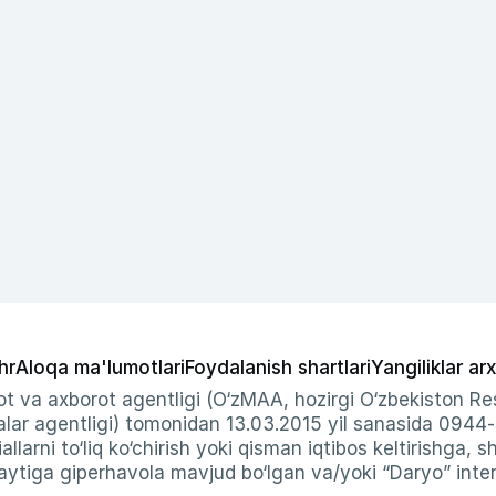
hr
Aloqa ma'lumotlari
Foydalanish shartlari
Yangiliklar arx
t va axborot agentligi (O‘zMAA, hozirgi O‘zbekiston Res
ar agentligi) tomonidan 13.03.2015 yil sanasida 0944
allarni to‘liq ko‘chirish yoki qisman iqtibos keltirishga, 
ytiga giperhavola mavjud bo‘lgan va/yoki “Daryo” intern