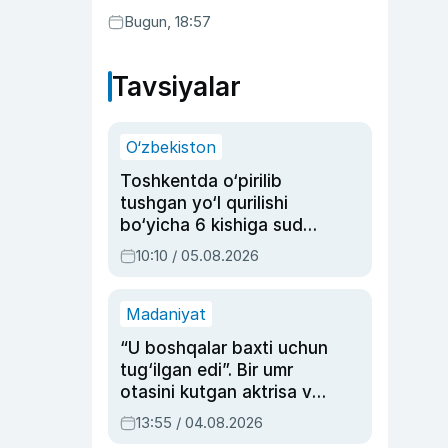
Bugun, 18:57
Tavsiyalar
O‘zbekiston
Toshkentda o‘pirilib
tushgan yo‘l qurilishi
bo‘yicha 6 kishiga sud
hukmi o‘qildi
10:10 / 05.08.2026
Madaniyat
“U boshqalar baxti uchun
tug‘ilgan edi”. Bir umr
otasini kutgan aktrisa va
dublyaj ustasi Rimma
13:55 / 04.08.2026
Ahmedovaning