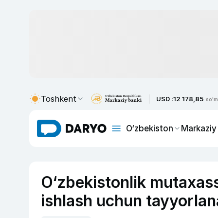
Toshkent
USD :
12 178,85
so'm
O‘zbekiston
Markaziy
O‘zbekistonlik mutaxass
ishlash uchun tayyorlan