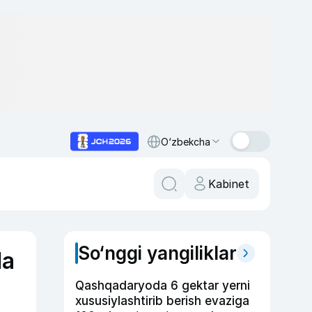
O‘zbekcha
Kabinet
So‘nggi yangiliklar
da
Qashqadaryoda 6 gektar yerni
xususiylashtirib berish evaziga