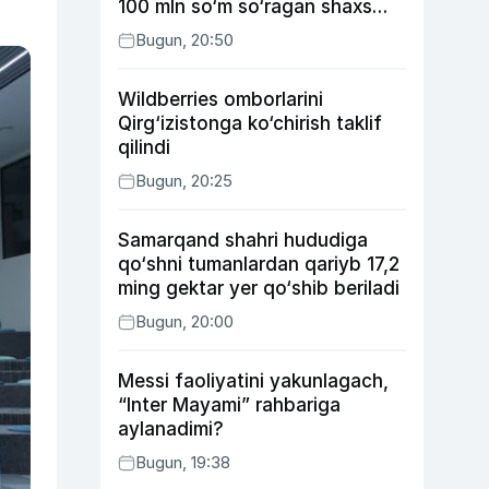
100 mln so‘m so‘ragan shaxs
ushlandi
Bugun, 20:50
Wildberries omborlarini
Qirg‘izistonga ko‘chirish taklif
qilindi
Bugun, 20:25
Samarqand shahri hududiga
qo‘shni tumanlardan qariyb 17,2
ming gektar yer qo‘shib beriladi
Bugun, 20:00
Messi faoliyatini yakunlagach,
“Inter Mayami” rahbariga
aylanadimi?
Bugun, 19:38