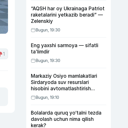
“AQSH har oy Ukrainaga Patriot
raketalarini yetkazib beradi” —
Zelenskiy
Bugun, 19:30
Eng yaxshi sarmoya — sifatli
ta’limdir
1
Bugun, 19:30
Markaziy Osiyo mamlakatlari
Sirdaryoda suv resurslari
hisobini avtomatlashtirish
rejasini ishlab chiqishni
Bugun, 19:10
ma’qulladi
Bolalarda quruq yo‘talni tezda
davolash uchun nima qilish
kerak?