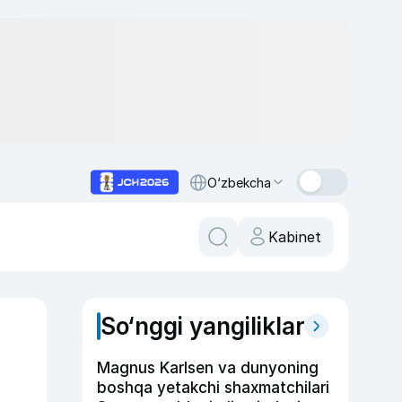
O‘zbekcha
Kabinet
So‘nggi yangiliklar
Magnus Karlsen va dunyoning
boshqa yetakchi shaxmatchilari