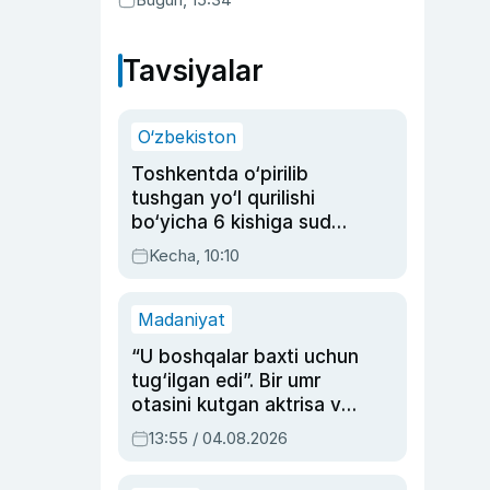
Tavsiyalar
O‘zbekiston
Toshkentda o‘pirilib
tushgan yo‘l qurilishi
bo‘yicha 6 kishiga sud
hukmi o‘qildi
Kecha, 10:10
Madaniyat
“U boshqalar baxti uchun
tug‘ilgan edi”. Bir umr
otasini kutgan aktrisa va
dublyaj ustasi Rimma
13:55 / 04.08.2026
Ahmedovaning
sinovlarga to‘la hayoti