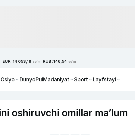
EUR :
RUB :
14 053,18
146,54
so'm
so'm
 Osiyo
Dunyo
Pul
Madaniyat
Sport
Layfstayl
ni oshiruvchi omillar ma’lum