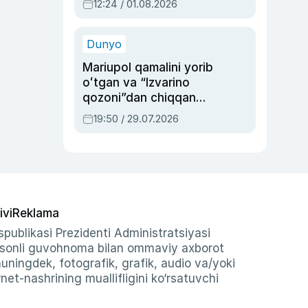
12:24 / 01.08.2026
ayblovlardan asrab
qolgan voqea
Dunyo
Mariupol qamalini yorib
oʻtgan va “Izvarino
qozoni”dan chiqqan
qahramon — Ukraina
19:50 / 29.07.2026
armiyasi bosh
qoʻmondoni Drapatiy
haqida
ivi
Reklama
publikasi Prezidenti Administratsiyasi
-sonli guvohnoma bilan ommaviy axborot
shuningdek, fotografik, grafik, audio va/yoki
et-nashrining muallifligini ko‘rsatuvchi