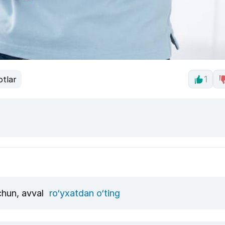
otlar
1
uchun, avval
ro‘yxatdan o‘ting