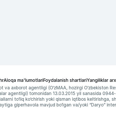
hr
Aloqa ma'lumotlari
Foydalanish shartlari
Yangiliklar arx
t va axborot agentligi (O‘zMAA, hozirgi O‘zbekiston Res
ar agentligi) tomonidan 13.03.2015 yil sanasida 0944
allarni to‘liq ko‘chirish yoki qisman iqtibos keltirishga, 
ytiga giperhavola mavjud bo‘lgan va/yoki “Daryo” intern