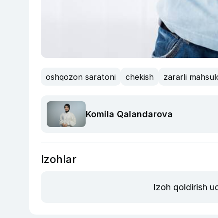
oshqozon saratoni
chekish
zararli mahsul
Komila Qalandarova
Izohlar
Izoh qoldirish 