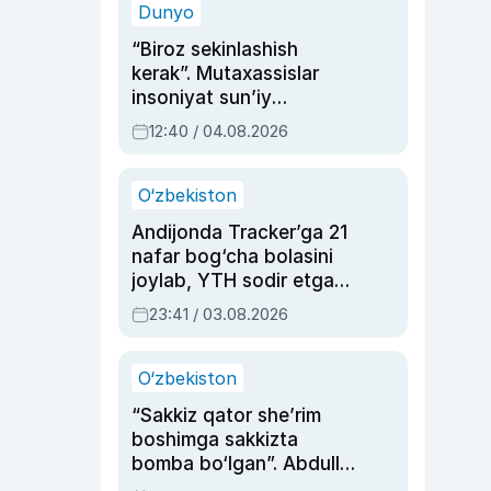
Dunyo
“Biroz sekinlashish
kerak”. Mutaxassislar
insoniyat sun’iy
intellektni boshqara
12:40 / 04.08.2026
olmay qolishidan xavotir
bildirdi
O‘zbekiston
Andijonda Tracker’ga 21
nafar bog‘cha bolasini
joylab, YTH sodir etgan
ayolga sud hukmi o‘qildi
23:41 / 03.08.2026
O‘zbekiston
“Sakkiz qator she’rim
boshimga sakkizta
bomba bo‘lgan”. Abdulla
Oripovni siyosiy