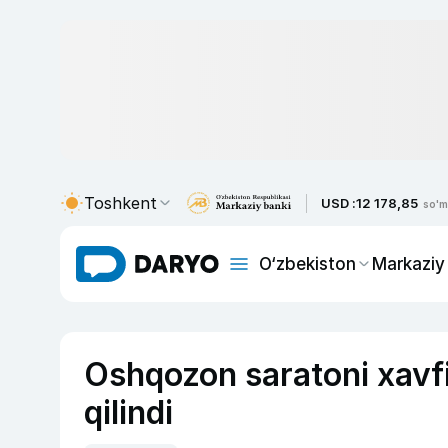
Toshkent
USD :
12 178,85
so'm
O‘zbekiston
Markaziy
Oshqozon saratoni xavfi
qilindi