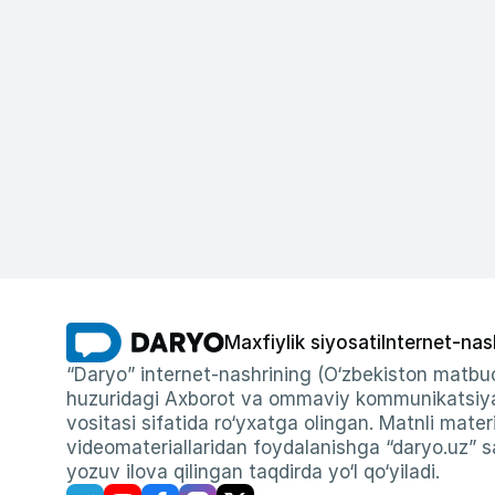
Maxfiylik siyosati
Internet-nas
“Daryo” internet-nashrining (O‘zbekiston matbuo
huzuridagi Axborot va ommaviy kommunikatsiyal
vositasi sifatida ro‘yxatga olingan. Matnli materi
videomateriallaridan foydalanishga “daryo.uz” sa
yozuv ilova qilingan taqdirda yo‘l qo‘yiladi.