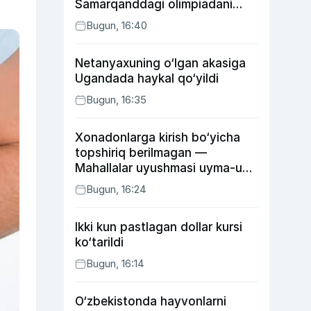
Samarqanddagi olimpiadani
o‘tkazib yuboradi
Bugun, 16:40
Netanyaxuning o‘lgan akasiga
Ugandada haykal qo‘yildi
Bugun, 16:35
Xonadonlarga kirish bo‘yicha
topshiriq berilmagan —
Mahallalar uyushmasi uyma-uy
yurgan mas’ullar haqida
Bugun, 16:24
Ikki kun pastlagan dollar kursi
ko‘tarildi
Bugun, 16:14
O‘zbekistonda hayvonlarni