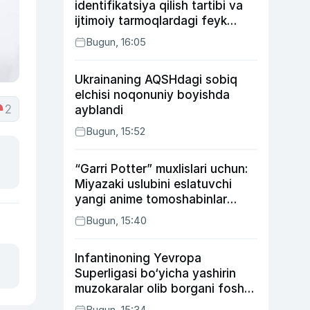
identifikatsiya qilish tartibi va
ijtimoiy tarmoqlardagi feyk
xabarlarga izoh berildi
Bugun, 16:05
Ukrainaning AQSHdagi sobiq
elchisi noqonuniy boyishda
2
ayblandi
Bugun, 15:52
“Garri Potter” muxlislari uchun:
Miyazaki uslubini eslatuvchi
yangi anime tomoshabinlar
e’tiborini qozonmoqda
Bugun, 15:40
Infantinoning Yevropa
Superligasi bo‘yicha yashirin
muzokaralar olib borgani fosh
bo‘ldi
Bugun, 15:34