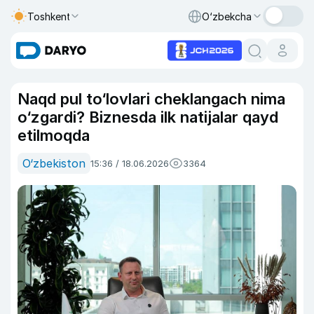
Toshkent
O‘zbekcha
Naqd pul to‘lovlari cheklangach nima
o‘zgardi? Biznesda ilk natijalar qayd
etilmoqda
O‘zbekiston
15:36 / 18.06.2026
3364