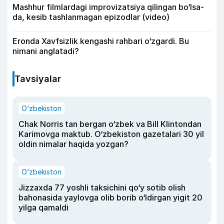
Mashhur filmlardagi improvizatsiya qilingan bo‘lsa-
da, kesib tashlanmagan epizodlar (video)
Eronda Xavfsizlik kengashi rahbari o‘zgardi. Bu
nimani anglatadi?
Tavsiyalar
O‘zbekiston
Chak Norris tan bergan o‘zbek va Bill Klintondan
Karimovga maktub. O‘zbekiston gazetalari 30 yil
oldin nimalar haqida yozgan?
O‘zbekiston
Jizzaxda 77 yoshli taksichini qo‘y sotib olish
bahonasida yaylovga olib borib o‘ldirgan yigit 20
yilga qamaldi