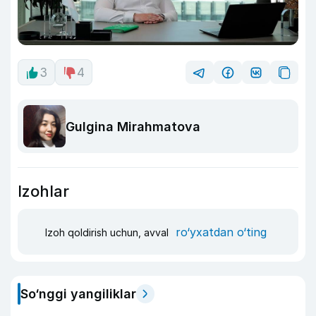
3
4
Gulgina Mirahmatova
Izohlar
ro‘yxatdan o‘ting
Izoh qoldirish uchun, avval
So‘nggi yangiliklar