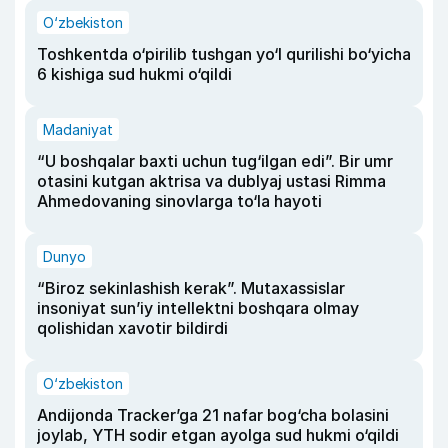
O‘zbekiston
Toshkentda o‘pirilib tushgan yo‘l qurilishi bo‘yicha
6 kishiga sud hukmi o‘qildi
Madaniyat
“U boshqalar baxti uchun tug‘ilgan edi”. Bir umr
otasini kutgan aktrisa va dublyaj ustasi Rimma
Ahmedovaning sinovlarga to‘la hayoti
Dunyo
“Biroz sekinlashish kerak”. Mutaxassislar
insoniyat sun’iy intellektni boshqara olmay
qolishidan xavotir bildirdi
O‘zbekiston
Andijonda Tracker’ga 21 nafar bog‘cha bolasini
joylab, YTH sodir etgan ayolga sud hukmi o‘qildi