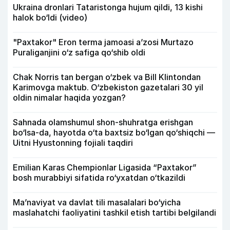
Ukraina dronlari Tataristonga hujum qildi, 13 kishi
halok bo‘ldi (video)
"Paxtakor" Eron terma jamoasi a’zosi Murtazo
Puraliganjini o‘z safiga qo‘shib oldi
Chak Norris tan bergan o‘zbek va Bill Klintondan
Karimovga maktub. O‘zbekiston gazetalari 30 yil
oldin nimalar haqida yozgan?
Sahnada olamshumul shon-shuhratga erishgan
bo‘lsa-da, hayotda o‘ta baxtsiz bo‘lgan qo‘shiqchi —
Uitni Hyustonning fojiali taqdiri
Emilian Karas Chempionlar Ligasida “Paxtakor”
bosh murabbiyi sifatida ro‘yxatdan o‘tkazildi
Ma’naviyat va davlat tili masalalari bo‘yicha
maslahatchi faoliyatini tashkil etish tartibi belgilandi