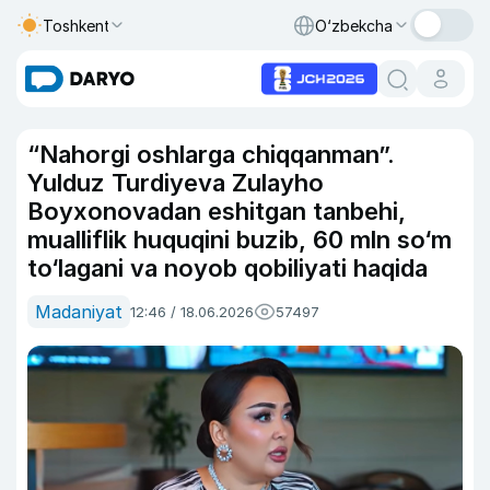
Toshkent
O‘zbekcha
“Nahorgi oshlarga chiqqanman”.
Yulduz Turdiyeva Zulayho
Boyxonovadan eshitgan tanbehi,
mualliflik huquqini buzib, 60 mln so‘m
to‘lagani va noyob qobiliyati haqida
Madaniyat
12:46 / 18.06.2026
57497