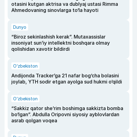
otasini kutgan aktrisa va dublyaj ustasi Rimma
Ahmedovaning sinovlarga to‘la hayoti
Dunyo
“Biroz sekinlashish kerak”. Mutaxassislar
insoniyat sun’iy intellektni boshqara olmay
qolishidan xavotir bildirdi
O‘zbekiston
Andijonda Tracker’ga 21 nafar bog‘cha bolasini
joylab, YTH sodir etgan ayolga sud hukmi o‘qildi
O‘zbekiston
“Sakkiz qator she’rim boshimga sakkizta bomba
bo‘lgan”. Abdulla Oripovni siyosiy ayblovlardan
asrab qolgan voqea