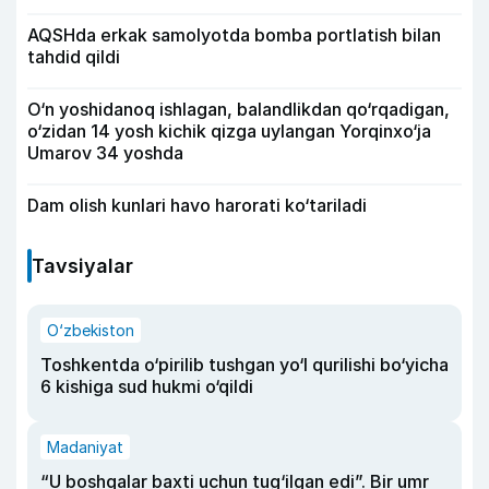
AQSHda erkak samolyotda bomba portlatish bilan
tahdid qildi
O‘n yoshidanoq ishlagan, balandlikdan qo‘rqadigan,
o‘zidan 14 yosh kichik qizga uylangan Yorqinxo‘ja
Umarov 34 yoshda
Dam olish kunlari havo harorati ko‘tariladi
Tavsiyalar
O‘zbekiston
Toshkentda o‘pirilib tushgan yo‘l qurilishi bo‘yicha
6 kishiga sud hukmi o‘qildi
Madaniyat
“U boshqalar baxti uchun tug‘ilgan edi”. Bir umr