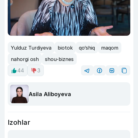
Yulduz Turdiyeva
biotok
qo‘shiq
maqom
nahorgi osh
shou-biznes
44
3
Asila Aliboyeva
Izohlar