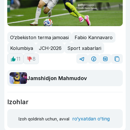
O‘zbekiston terma jamoasi
Fabio Kannavaro
Kolumbiya
JCH-2026
Sport xabarlari
11
8
Jamshidjon Mahmudov
Izohlar
ro‘yxatdan o‘ting
Izoh qoldirish uchun, avval