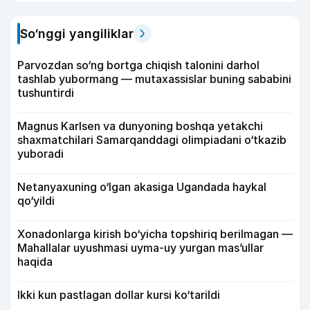
So‘nggi yangiliklar
Parvozdan so‘ng bortga chiqish talonini darhol
tashlab yubormang — mutaxassislar buning sababini
tushuntirdi
Magnus Karlsen va dunyoning boshqa yetakchi
shaxmatchilari Samarqanddagi olimpiadani o‘tkazib
yuboradi
Netanyaxuning o‘lgan akasiga Ugandada haykal
qo‘yildi
Xonadonlarga kirish bo‘yicha topshiriq berilmagan —
Mahallalar uyushmasi uyma-uy yurgan mas’ullar
haqida
Ikki kun pastlagan dollar kursi ko‘tarildi