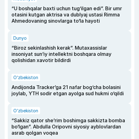
“U boshqalar baxti uchun tug‘ilgan edi”. Bir umr
otasini kutgan aktrisa va dublyaj ustasi Rimma
Ahmedovaning sinovlarga to‘la hayoti
Dunyo
“Biroz sekinlashish kerak”. Mutaxassislar
insoniyat sun’iy intellektni boshqara olmay
qolishidan xavotir bildirdi
O‘zbekiston
Andijonda Tracker’ga 21 nafar bog‘cha bolasini
joylab, YTH sodir etgan ayolga sud hukmi o‘qildi
O‘zbekiston
“Sakkiz qator she’rim boshimga sakkizta bomba
bo‘lgan”. Abdulla Oripovni siyosiy ayblovlardan
asrab qolgan voqea