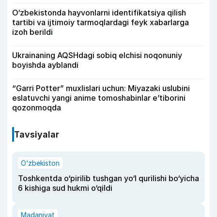
O‘zbekistonda hayvonlarni identifikatsiya qilish
tartibi va ijtimoiy tarmoqlardagi feyk xabarlarga
izoh berildi
Ukrainaning AQSHdagi sobiq elchisi noqonuniy
boyishda ayblandi
“Garri Potter” muxlislari uchun: Miyazaki uslubini
eslatuvchi yangi anime tomoshabinlar e’tiborini
qozonmoqda
Tavsiyalar
O‘zbekiston
Toshkentda o‘pirilib tushgan yo‘l qurilishi bo‘yicha
6 kishiga sud hukmi o‘qildi
Madaniyat