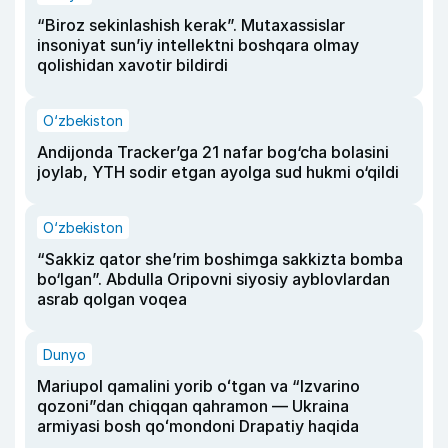
“Biroz sekinlashish kerak”. Mutaxassislar
insoniyat sun’iy intellektni boshqara olmay
qolishidan xavotir bildirdi
O‘zbekiston
Andijonda Tracker’ga 21 nafar bog‘cha bolasini
joylab, YTH sodir etgan ayolga sud hukmi o‘qildi
O‘zbekiston
“Sakkiz qator she’rim boshimga sakkizta bomba
bo‘lgan”. Abdulla Oripovni siyosiy ayblovlardan
asrab qolgan voqea
Dunyo
Mariupol qamalini yorib oʻtgan va “Izvarino
qozoni”dan chiqqan qahramon — Ukraina
armiyasi bosh qoʻmondoni Drapatiy haqida