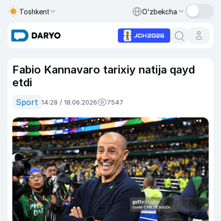
Toshkent
O‘zbekcha
Fabio Kannavaro tarixiy natija qayd
etdi
Sport
14:28 / 18.06.2026
7547