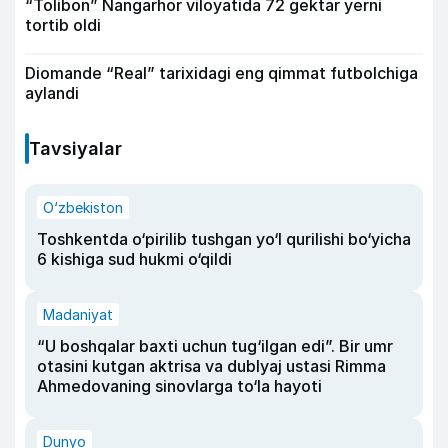
“Tolibon” Nangarhor viloyatida 72 gektar yerni
tortib oldi
Diomande “Real” tarixidagi eng qimmat futbolchiga
aylandi
Tavsiyalar
O‘zbekiston
Toshkentda o‘pirilib tushgan yo‘l qurilishi bo‘yicha
6 kishiga sud hukmi o‘qildi
Madaniyat
“U boshqalar baxti uchun tug‘ilgan edi”. Bir umr
otasini kutgan aktrisa va dublyaj ustasi Rimma
Ahmedovaning sinovlarga to‘la hayoti
Dunyo