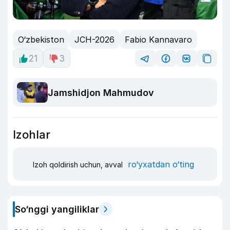
O‘zbekiston
JCH-2026
Fabio Kannavaro
21
3
Jamshidjon Mahmudov
Izohlar
ro‘yxatdan o‘ting
Izoh qoldirish uchun, avval
So‘nggi yangiliklar