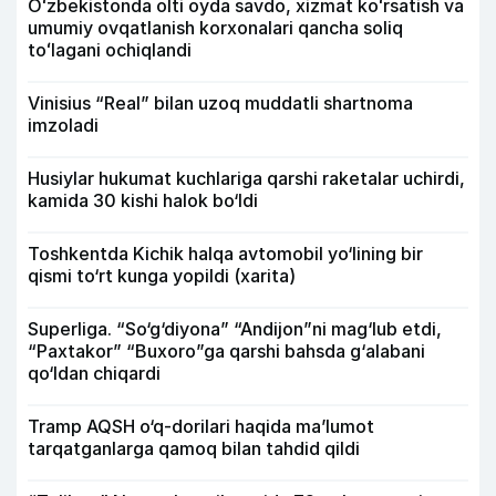
Oʻzbekistonda olti oyda savdo, xizmat koʻrsatish va
umumiy ovqatlanish korxonalari qancha soliq
toʻlagani ochiqlandi
Vinisius “Real” bilan uzoq muddatli shartnoma
imzoladi
Husiylar hukumat kuchlariga qarshi raketalar uchirdi,
kamida 30 kishi halok bo‘ldi
Toshkentda Kichik halqa avtomobil yo‘lining bir
qismi to‘rt kunga yopildi (xarita)
Superliga. “So‘g‘diyona” “Andijon”ni mag‘lub etdi,
“Paxtakor” “Buxoro”ga qarshi bahsda g‘alabani
qo‘ldan chiqardi
Tramp AQSH o‘q-dorilari haqida ma’lumot
tarqatganlarga qamoq bilan tahdid qildi