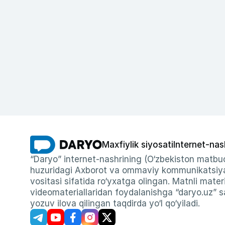
Maxfiylik siyosati
Internet-nas
“Daryo” internet-nashrining (O‘zbekiston matbuo
huzuridagi Axborot va ommaviy kommunikatsiyal
vositasi sifatida ro‘yxatga olingan. Matnli materi
videomateriallaridan foydalanishga “daryo.uz” sa
yozuv ilova qilingan taqdirda yo‘l qo‘yiladi.