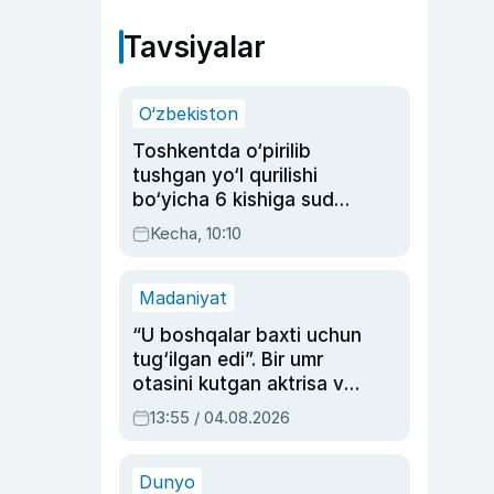
Tavsiyalar
O‘zbekiston
Toshkentda o‘pirilib
tushgan yo‘l qurilishi
bo‘yicha 6 kishiga sud
hukmi o‘qildi
Kecha, 10:10
Madaniyat
“U boshqalar baxti uchun
tug‘ilgan edi”. Bir umr
otasini kutgan aktrisa va
dublyaj ustasi Rimma
13:55 / 04.08.2026
Ahmedovaning
sinovlarga to‘la hayoti
Dunyo