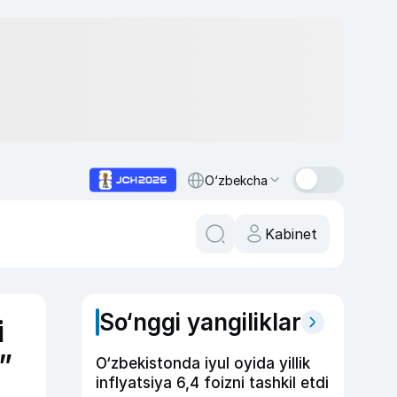
O‘zbekcha
Kabinet
So‘nggi yangiliklar
i
”
O‘zbekistonda iyul oyida yillik
inflyatsiya 6,4 foizni tashkil etdi