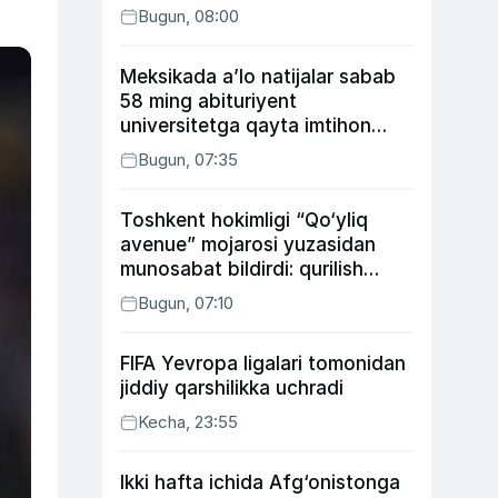
Bugun, 08:00
Meksikada a’lo natijalar sabab
58 ming abituriyent
universitetga qayta imtihon
topshiradi
Bugun, 07:35
Toshkent hokimligi “Qo‘yliq
avenue” mojarosi yuzasidan
munosabat bildirdi: qurilish
ishlarining 53 foizi yakunlangan
Bugun, 07:10
FIFA Yevropa ligalari tomonidan
jiddiy qarshilikka uchradi
Kecha, 23:55
Ikki hafta ichida Afg‘onistonga