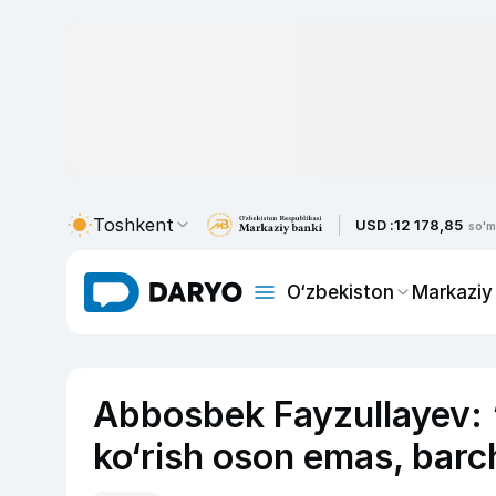
Toshkent
USD :
12 178,85
so'm
O‘zbekiston
Markaziy
Abbosbek Fayzullayev: “E
ko‘rish oson emas, bar