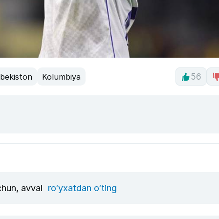
zbekiston
Kolumbiya
56
uchun, avval
ro‘yxatdan o‘ting