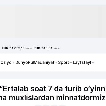
EUR :
RUB :
14 053,18
146,54
so'm
so'm
 Osiyo
Dunyo
Pul
Madaniyat
Sport
Layfstayl
rtalab soat 7 da turib o‘yinn
cha muxlislardan minnatdormiz