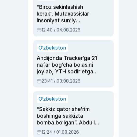
“Biroz sekinlashish
kerak”. Mutaxassislar
insoniyat sun’iy
intellektni boshqara
12:40 / 04.08.2026
olmay qolishidan xavotir
bildirdi
O‘zbekiston
Andijonda Tracker’ga 21
nafar bog‘cha bolasini
joylab, YTH sodir etgan
ayolga sud hukmi o‘qildi
23:41 / 03.08.2026
O‘zbekiston
“Sakkiz qator she’rim
boshimga sakkizta
bomba bo‘lgan”. Abdulla
Oripovni siyosiy
12:24 / 01.08.2026
ayblovlardan asrab