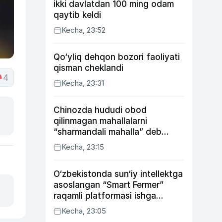
ikki davlatdan 100 ming odam
qaytib keldi
Kecha, 23:52
Qo‘yliq dehqon bozori faoliyati
qisman cheklandi
4
Kecha, 23:31
Chinozda hududi obod
qilinmagan mahallalarni
“sharmandali mahalla” deb
belgilash boshlandi
Kecha, 23:15
O‘zbekistonda sun‘iy intellektga
asoslangan “Smart Fermer”
raqamli platformasi ishga
tushiriladi
Kecha, 23:05