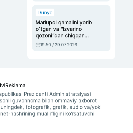
qolgan voqea
Dunyo
Mariupol qamalini yorib
oʻtgan va “Izvarino
qozoni”dan chiqqan
qahramon — Ukraina
19:50 / 29.07.2026
armiyasi bosh
qoʻmondoni Drapatiy
haqida
ivi
Reklama
publikasi Prezidenti Administratsiyasi
-sonli guvohnoma bilan ommaviy axborot
shuningdek, fotografik, grafik, audio va/yoki
et-nashrining muallifligini ko‘rsatuvchi