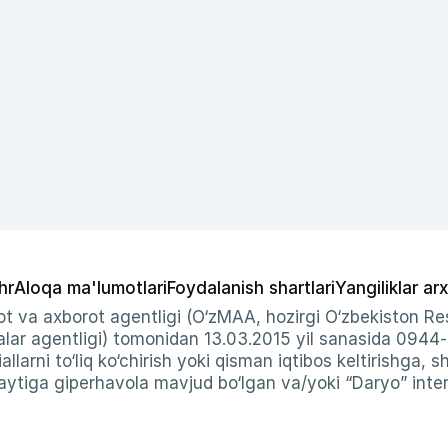
hr
Aloqa ma'lumotlari
Foydalanish shartlari
Yangiliklar arx
t va axborot agentligi (O‘zMAA, hozirgi O‘zbekiston Res
ar agentligi) tomonidan 13.03.2015 yil sanasida 0944
allarni to‘liq ko‘chirish yoki qisman iqtibos keltirishga, 
ytiga giperhavola mavjud bo‘lgan va/yoki “Daryo” intern