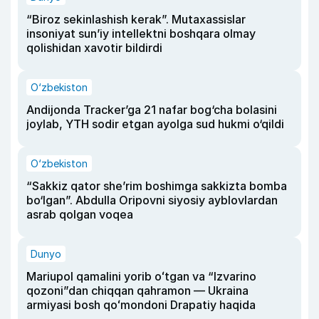
“Biroz sekinlashish kerak”. Mutaxassislar
insoniyat sun’iy intellektni boshqara olmay
qolishidan xavotir bildirdi
O‘zbekiston
Andijonda Tracker’ga 21 nafar bog‘cha bolasini
joylab, YTH sodir etgan ayolga sud hukmi o‘qildi
O‘zbekiston
“Sakkiz qator she’rim boshimga sakkizta bomba
bo‘lgan”. Abdulla Oripovni siyosiy ayblovlardan
asrab qolgan voqea
Dunyo
Mariupol qamalini yorib oʻtgan va “Izvarino
qozoni”dan chiqqan qahramon — Ukraina
armiyasi bosh qoʻmondoni Drapatiy haqida