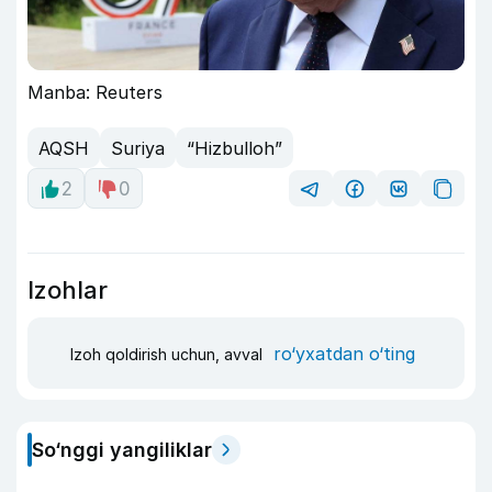
Manba: Reuters
AQSH
Suriya
“Hizbulloh”
2
0
Izohlar
ro‘yxatdan o‘ting
Izoh qoldirish uchun, avval
So‘nggi yangiliklar