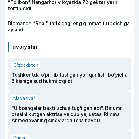
“Tolibon” Nangarhor viloyatida 72 gektar yerni
tortib oldi
Diomande “Real” tarixidagi eng qimmat futbolchiga
aylandi
Tavsiyalar
O‘zbekiston
Toshkentda o‘pirilib tushgan yo‘l qurilishi bo‘yicha
6 kishiga sud hukmi o‘qildi
Madaniyat
“U boshqalar baxti uchun tug‘ilgan edi”. Bir umr
otasini kutgan aktrisa va dublyaj ustasi Rimma
Ahmedovaning sinovlarga to‘la hayoti
Dunyo