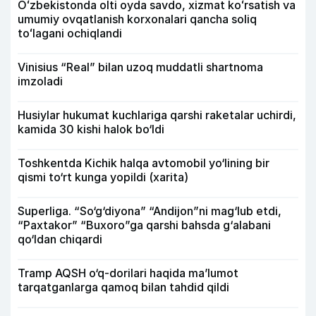
Oʻzbekistonda olti oyda savdo, xizmat koʻrsatish va
umumiy ovqatlanish korxonalari qancha soliq
toʻlagani ochiqlandi
Vinisius “Real” bilan uzoq muddatli shartnoma
imzoladi
Husiylar hukumat kuchlariga qarshi raketalar uchirdi,
kamida 30 kishi halok bo‘ldi
Toshkentda Kichik halqa avtomobil yo‘lining bir
qismi to‘rt kunga yopildi (xarita)
Superliga. “So‘g‘diyona” “Andijon”ni mag‘lub etdi,
“Paxtakor” “Buxoro”ga qarshi bahsda g‘alabani
qo‘ldan chiqardi
Tramp AQSH o‘q-dorilari haqida ma’lumot
tarqatganlarga qamoq bilan tahdid qildi