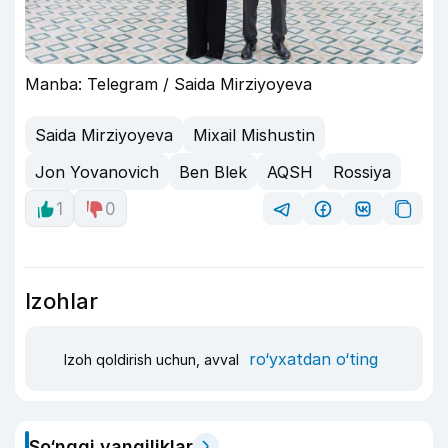
Manba: Telegram / Saida Mirziyoyeva
Saida Mirziyoyeva
Mixail Mishustin
Jon Yovanovich
Ben Blek
AQSH
Rossiya
1
0
Izohlar
ro‘yxatdan o‘ting
Izoh qoldirish uchun, avval
So‘nggi yangiliklar