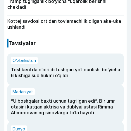
Tramp tug‘ilganlik bo‘yicha fuqarolik berishni
chekladi
Kottej savdosi ortidan tovlamachilik qilgan aka-uka
ushlandi
Tavsiyalar
O‘zbekiston
Toshkentda o‘pirilib tushgan yo‘l qurilishi bo‘yicha
6 kishiga sud hukmi o‘qildi
Madaniyat
“U boshqalar baxti uchun tug‘ilgan edi”. Bir umr
otasini kutgan aktrisa va dublyaj ustasi Rimma
Ahmedovaning sinovlarga to‘la hayoti
Dunyo