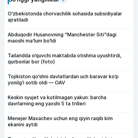
O‘zbekistonda chorvachilik sohasida subsidiyalar
ajratiladi
Abduqodir Husanovning “Manchester Siti”dagi
maoshi ma’lum bo‘ldi
Tailandda o‘quvchi maktabda otishma uyushtirdi,
qurbonlar bor (foto)
Tojikiston qo‘shni davlatlardan uch baravar ko‘p
yonilg‘i sotib oldi — OAV
Keskin syujet va kutilmagan yakun: barcha
davrlarning eng yaxshi 5 ta trilleri
Menejer Maxachev uchun eng qiyin raqib kim
ekanini aytdi