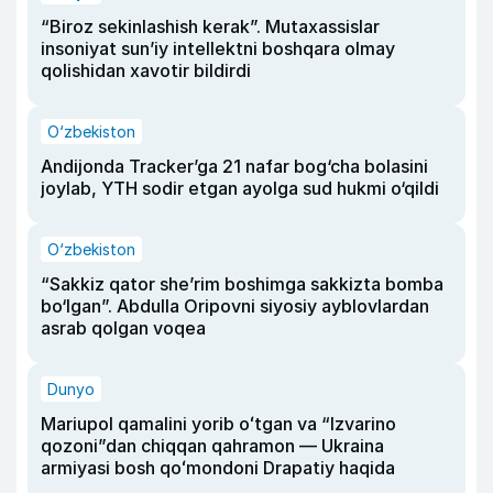
“Biroz sekinlashish kerak”. Mutaxassislar
insoniyat sun’iy intellektni boshqara olmay
qolishidan xavotir bildirdi
O‘zbekiston
Andijonda Tracker’ga 21 nafar bog‘cha bolasini
joylab, YTH sodir etgan ayolga sud hukmi o‘qildi
O‘zbekiston
“Sakkiz qator she’rim boshimga sakkizta bomba
bo‘lgan”. Abdulla Oripovni siyosiy ayblovlardan
asrab qolgan voqea
Dunyo
Mariupol qamalini yorib oʻtgan va “Izvarino
qozoni”dan chiqqan qahramon — Ukraina
armiyasi bosh qoʻmondoni Drapatiy haqida