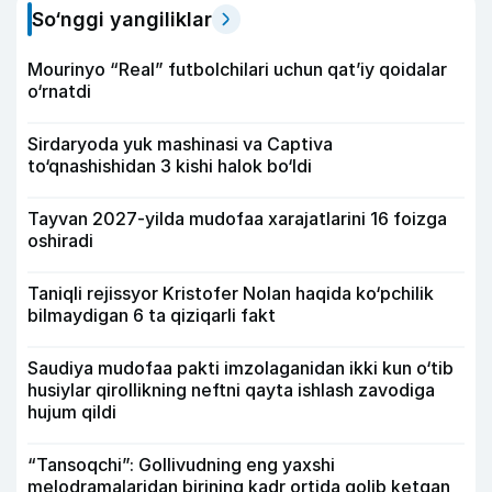
So‘nggi yangiliklar
Mourinyo “Real” futbolchilari uchun qat’iy qoidalar
o‘rnatdi
Sirdaryoda yuk mashinasi va Captiva
to‘qnashishidan 3 kishi halok bo‘ldi
Tayvan 2027-yilda mudofaa xarajatlarini 16 foizga
oshiradi
Taniqli rejissyor Kristofer Nolan haqida ko‘pchilik
bilmaydigan 6 ta qiziqarli fakt
Saudiya mudofaa pakti imzolaganidan ikki kun o‘tib
husiylar qirollikning neftni qayta ishlash zavodiga
hujum qildi
“Tansoqchi”: Gollivudning eng yaxshi
melodramalaridan birining kadr ortida qolib ketgan