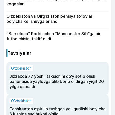
voqealari
O‘zbekiston va Qirg‘iziston pensiya to‘lovlari
bo‘yicha kelishuvga erishdi
“Barselona” Rodri uchun “Manchester Siti”ga bir
futbolchisini taklif qildi
Tavsiyalar
O‘zbekiston
Jizzaxda 77 yoshli taksichini qo‘y sotib olish
bahonasida yaylovga olib borib o‘ldirgan yigit 20
yilga qamaldi
O‘zbekiston
Toshkentda o‘pirilib tushgan yo‘l qurilishi bo‘yicha
6 kishiga sud hukmi o‘qildi