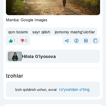
Manba: Google Images
qon bosimi
sayr qilish
jismoniy mashg‘ulotlar
1
0
Hilola G‘iyosova
Izohlar
ro‘yxatdan o‘ting
Izoh qoldirish uchun, avval