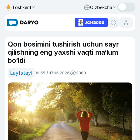
Toshkent
O‘zbekcha
Qon bosimini tushirish uchun sayr
qilishning eng yaxshi vaqti ma’lum
bo‘ldi
Layfstayl
09:55 / 17.06.2026
2380