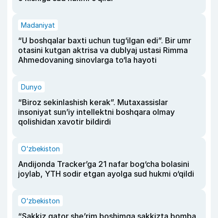
Madaniyat
“U boshqalar baxti uchun tug‘ilgan edi”. Bir umr
otasini kutgan aktrisa va dublyaj ustasi Rimma
Ahmedovaning sinovlarga to‘la hayoti
Dunyo
“Biroz sekinlashish kerak”. Mutaxassislar
insoniyat sun’iy intellektni boshqara olmay
qolishidan xavotir bildirdi
O‘zbekiston
Andijonda Tracker’ga 21 nafar bog‘cha bolasini
joylab, YTH sodir etgan ayolga sud hukmi o‘qildi
O‘zbekiston
“Sakkiz qator she’rim boshimga sakkizta bomba