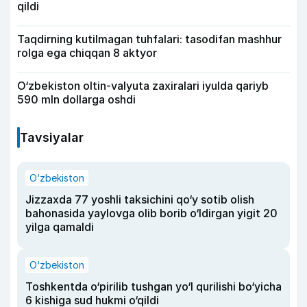
qildi
Taqdirning kutilmagan tuhfalari: tasodifan mashhur
rolga ega chiqqan 8 aktyor
O‘zbekiston oltin-valyuta zaxiralari iyulda qariyb
590 mln dollarga oshdi
Tavsiyalar
O‘zbekiston
Jizzaxda 77 yoshli taksichini qo‘y sotib olish
bahonasida yaylovga olib borib o‘ldirgan yigit 20
yilga qamaldi
O‘zbekiston
Toshkentda o‘pirilib tushgan yo‘l qurilishi bo‘yicha
6 kishiga sud hukmi o‘qildi