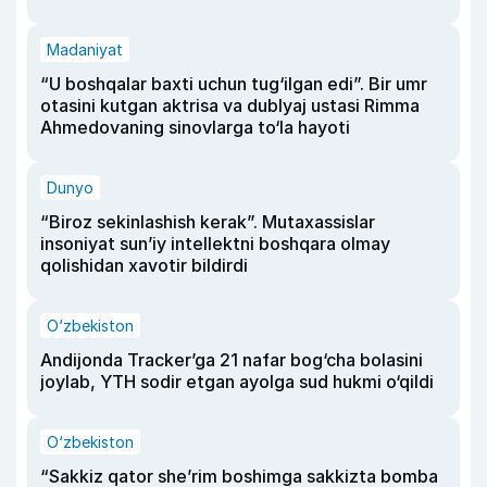
Madaniyat
“U boshqalar baxti uchun tug‘ilgan edi”. Bir umr
otasini kutgan aktrisa va dublyaj ustasi Rimma
Ahmedovaning sinovlarga to‘la hayoti
Dunyo
“Biroz sekinlashish kerak”. Mutaxassislar
insoniyat sun’iy intellektni boshqara olmay
qolishidan xavotir bildirdi
O‘zbekiston
Andijonda Tracker’ga 21 nafar bog‘cha bolasini
joylab, YTH sodir etgan ayolga sud hukmi o‘qildi
O‘zbekiston
“Sakkiz qator she’rim boshimga sakkizta bomba