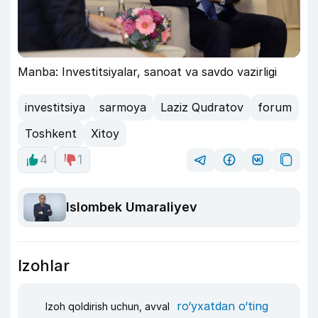
Manba: Investitsiyalar, sanoat va savdo vazirligi
investitsiya
sarmoya
Laziz Qudratov
forum
Toshkent
Xitoy
4
1
Islombek Umaraliyev
Izohlar
ro‘yxatdan o‘ting
Izoh qoldirish uchun, avval