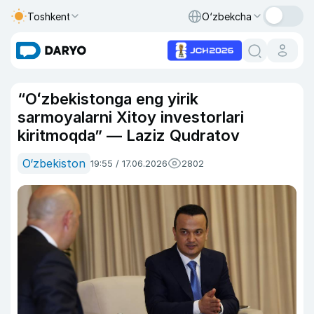
Toshkent
O‘zbekcha
“Oʻzbekistonga eng yirik
sarmoyalarni Xitoy investorlari
kiritmoqda” — Laziz Qudratov
O‘zbekiston
19:55 / 17.06.2026
2802