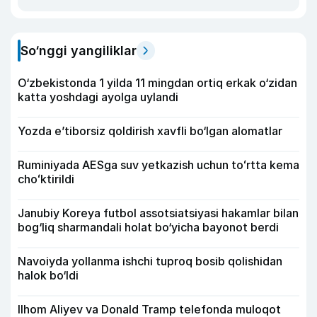
So‘nggi yangiliklar
O‘zbekistonda 1 yilda 11 mingdan ortiq erkak o‘zidan
katta yoshdagi ayolga uylandi
Yozda e’tiborsiz qoldirish xavfli bo‘lgan alomatlar
Ruminiyada AESga suv yetkazish uchun toʻrtta kema
choʻktirildi
Janubiy Koreya futbol assotsiatsiyasi hakamlar bilan
bog‘liq sharmandali holat bo‘yicha bayonot berdi
Navoiyda yollanma ishchi tuproq bosib qolishidan
halok bo‘ldi
Ilhom Aliyev va Donald Tramp telefonda muloqot