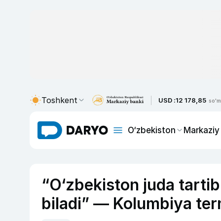
Toshkent
USD :
12 178,85
so'm
O‘zbekiston
Markaziy
“O‘zbekiston juda tartib
biladi” — Kolumbiya ter