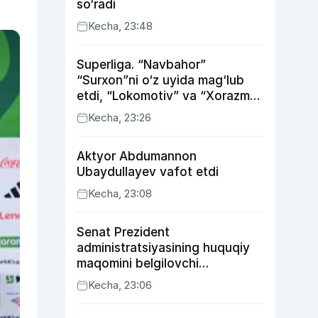
so‘radi
Kecha, 23:48
Superliga. “Navbahor”
“Surxon”ni o‘z uyida mag‘lub
etdi, “Lokomotiv” va “Xorazm”
uyda g‘alaba qozondi
Kecha, 23:26
Aktyor Abdu­mannon
Ubaydullayev vafot etdi
Kecha, 23:08
Senat Prezident
administratsiyasining huquqiy
maqomini belgilovchi
konstitutsiyaviy qonunni
Kecha, 23:06
ma’qulladi