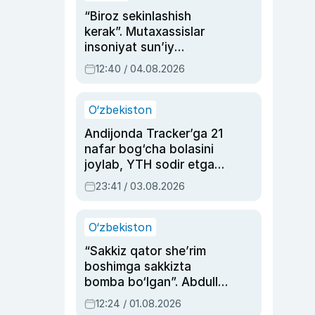
“Biroz sekinlashish
kerak”. Mutaxassislar
insoniyat sun’iy
intellektni boshqara
12:40 / 04.08.2026
olmay qolishidan xavotir
bildirdi
O‘zbekiston
Andijonda Tracker’ga 21
nafar bog‘cha bolasini
joylab, YTH sodir etgan
ayolga sud hukmi o‘qildi
23:41 / 03.08.2026
O‘zbekiston
“Sakkiz qator she’rim
boshimga sakkizta
bomba bo‘lgan”. Abdulla
Oripovni siyosiy
12:24 / 01.08.2026
ayblovlardan asrab