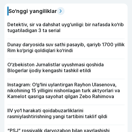
So‘nggi yangiliklar
Detektiv, sir va dahshat uyg‘unligi: bir nafasda ko‘rib
tugatiladigan 3 ta serial
Dunay daryosida suv sathi pasayib, qariyb 1700 yillik
Rim ko‘prigi qoldiqlari ko‘rindi
O‘zbekiston Jurnalistlar uyushmasi qoshida
Blogerlar ijodiy kengashi tashkil etildi
Instagram: O‘g‘lini uylantirgan Rayhon Ulasenova,
nikohining 15 yilligini nishonlagan turk aktyorlari va
Kamelot qasriga sayohat qilgan Zebo Rahimova
IIV yo‘l harakati qoidabuzarliklarini
rasmiylashtirishning yangi tartibini taklif qildi
“PSJ” rossiyalik darvozabon bilan xayrlashishi