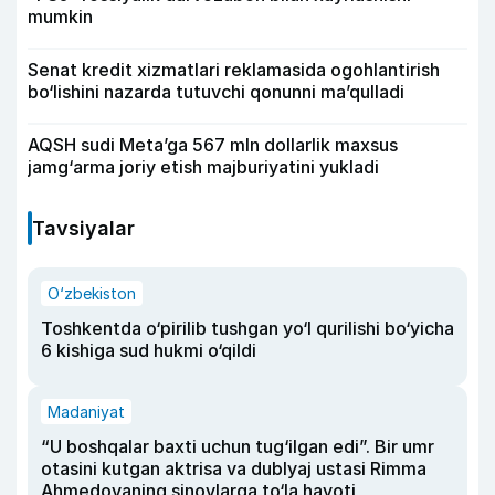
mumkin
Senat kredit xizmatlari reklamasida ogohlantirish
bo‘lishini nazarda tutuvchi qonunni ma’qulladi
AQSH sudi Meta’ga 567 mln dollarlik maxsus
jamg‘arma joriy etish majburiyatini yukladi
Tavsiyalar
O‘zbekiston
Toshkentda o‘pirilib tushgan yo‘l qurilishi bo‘yicha
6 kishiga sud hukmi o‘qildi
Madaniyat
“U boshqalar baxti uchun tug‘ilgan edi”. Bir umr
otasini kutgan aktrisa va dublyaj ustasi Rimma
Ahmedovaning sinovlarga to‘la hayoti