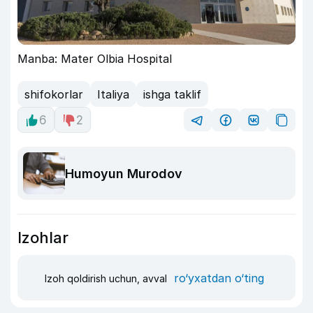
Manba: Mater Olbia Hospital
shifokorlar
Italiya
ishga taklif
6
2
Humoyun Murodov
Izohlar
ro‘yxatdan o‘ting
Izoh qoldirish uchun, avval