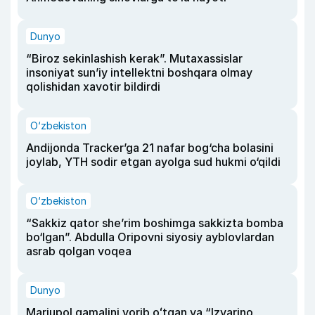
Dunyo
“Biroz sekinlashish kerak”. Mutaxassislar
insoniyat sun’iy intellektni boshqara olmay
qolishidan xavotir bildirdi
O‘zbekiston
Andijonda Tracker’ga 21 nafar bog‘cha bolasini
joylab, YTH sodir etgan ayolga sud hukmi o‘qildi
O‘zbekiston
“Sakkiz qator she’rim boshimga sakkizta bomba
bo‘lgan”. Abdulla Oripovni siyosiy ayblovlardan
asrab qolgan voqea
Dunyo
Mariupol qamalini yorib oʻtgan va “Izvarino