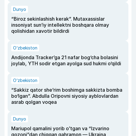
Dunyo
“Biroz sekinlashish kerak”. Mutaxassislar
insoniyat sun’iy intellektni boshqara olmay
qolishidan xavotir bildirdi
O‘zbekiston
Andijonda Tracker’ga 21 nafar bog‘cha bolasini
joylab, YTH sodir etgan ayolga sud hukmi o‘qildi
O‘zbekiston
“Sakkiz qator she’rim boshimga sakkizta bomba
bo‘lgan”. Abdulla Oripovni siyosiy ayblovlardan
asrab qolgan voqea
Dunyo
Mariupol qamalini yorib oʻtgan va “Izvarino
qozoni”dan chiqqan qahramon — Ukraina