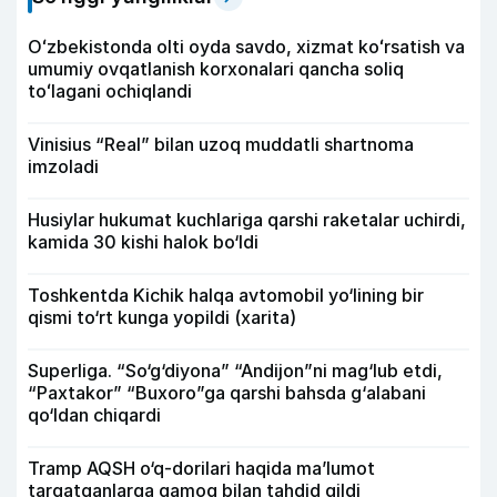
Oʻzbekistonda olti oyda savdo, xizmat koʻrsatish va
umumiy ovqatlanish korxonalari qancha soliq
toʻlagani ochiqlandi
Vinisius “Real” bilan uzoq muddatli shartnoma
imzoladi
Husiylar hukumat kuchlariga qarshi raketalar uchirdi,
kamida 30 kishi halok bo‘ldi
Toshkentda Kichik halqa avtomobil yo‘lining bir
qismi to‘rt kunga yopildi (xarita)
Superliga. “So‘g‘diyona” “Andijon”ni mag‘lub etdi,
“Paxtakor” “Buxoro”ga qarshi bahsda g‘alabani
qo‘ldan chiqardi
Tramp AQSH o‘q-dorilari haqida ma’lumot
tarqatganlarga qamoq bilan tahdid qildi