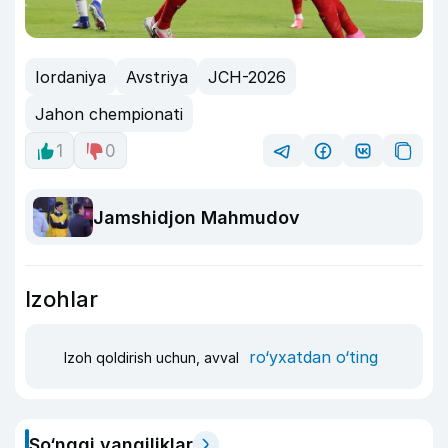
Iordaniya
Avstriya
JCH-2026
Jahon chempionati
1
0
Jamshidjon Mahmudov
Izohlar
ro‘yxatdan o‘ting
Izoh qoldirish uchun, avval
So‘nggi yangiliklar