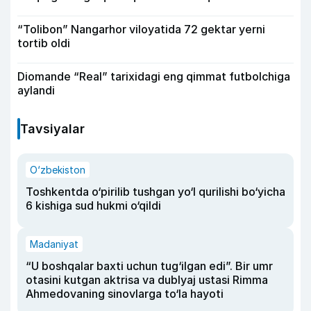
“Tolibon” Nangarhor viloyatida 72 gektar yerni
tortib oldi
Diomande “Real” tarixidagi eng qimmat futbolchiga
aylandi
Tavsiyalar
O‘zbekiston
Toshkentda o‘pirilib tushgan yo‘l qurilishi bo‘yicha
6 kishiga sud hukmi o‘qildi
Madaniyat
“U boshqalar baxti uchun tug‘ilgan edi”. Bir umr
otasini kutgan aktrisa va dublyaj ustasi Rimma
Ahmedovaning sinovlarga to‘la hayoti