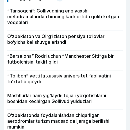
“Tansoqchi”: Gollivudning eng yaxshi
melodramalaridan birining kadr ortida qolib ketgan
voqealari
O‘zbekiston va Qirg‘iziston pensiya to‘lovlari
bo‘yicha kelishuvga erishdi
“Barselona” Rodri uchun “Manchester Siti”ga bir
futbolchisini taklif qildi
“Tolibon” yettita xususiy universitet faoliyatini
to‘xtatib qo‘ydi
Mashhurlar ham yig‘laydi: fojiali yo‘qotishlarni
boshidan kechirgan Gollivud yulduzlari
O‘zbekistonda foydalanishdan chiqarilgan
aerodromlar turizm maqsadida ijaraga berilishi
mumkin