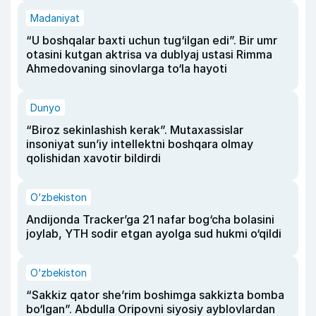
Madaniyat
“U boshqalar baxti uchun tug‘ilgan edi”. Bir umr
otasini kutgan aktrisa va dublyaj ustasi Rimma
Ahmedovaning sinovlarga to‘la hayoti
Dunyo
“Biroz sekinlashish kerak”. Mutaxassislar
insoniyat sun’iy intellektni boshqara olmay
qolishidan xavotir bildirdi
O‘zbekiston
Andijonda Tracker’ga 21 nafar bog‘cha bolasini
joylab, YTH sodir etgan ayolga sud hukmi o‘qildi
O‘zbekiston
“Sakkiz qator she’rim boshimga sakkizta bomba
bo‘lgan”. Abdulla Oripovni siyosiy ayblovlardan