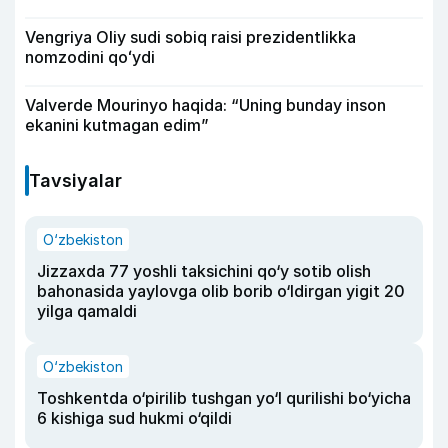
Vengriya Oliy sudi sobiq raisi prezidentlikka
nomzodini qoʻydi
Valverde Mourinyo haqida: “Uning bunday inson
ekanini kutmagan edim”
Tavsiyalar
O‘zbekiston
Jizzaxda 77 yoshli taksichini qo‘y sotib olish
bahonasida yaylovga olib borib o‘ldirgan yigit 20
yilga qamaldi
O‘zbekiston
Toshkentda o‘pirilib tushgan yo‘l qurilishi bo‘yicha
6 kishiga sud hukmi o‘qildi