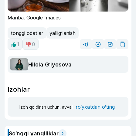
Manba: Google Images
tonggi odatlar
yallig‘lanish
1
0
Hilola G‘iyosova
Izohlar
ro‘yxatdan o‘ting
Izoh qoldirish uchun, avval
So‘nggi yangiliklar