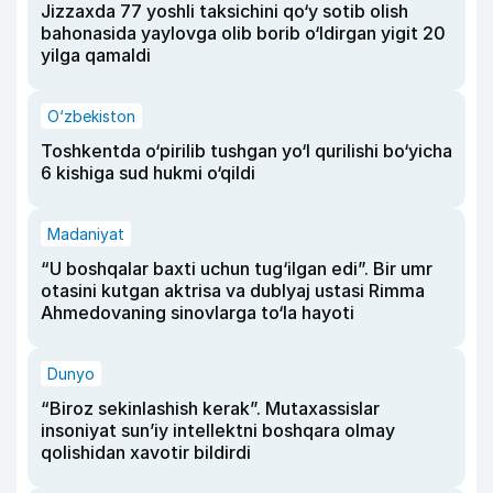
Jizzaxda 77 yoshli taksichini qo‘y sotib olish
bahonasida yaylovga olib borib o‘ldirgan yigit 20
yilga qamaldi
O‘zbekiston
Toshkentda o‘pirilib tushgan yo‘l qurilishi bo‘yicha
6 kishiga sud hukmi o‘qildi
Madaniyat
“U boshqalar baxti uchun tug‘ilgan edi”. Bir umr
otasini kutgan aktrisa va dublyaj ustasi Rimma
Ahmedovaning sinovlarga to‘la hayoti
Dunyo
“Biroz sekinlashish kerak”. Mutaxassislar
insoniyat sun’iy intellektni boshqara olmay
qolishidan xavotir bildirdi