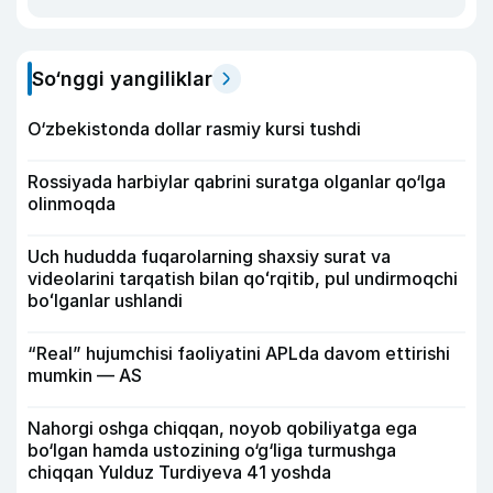
So‘nggi yangiliklar
O‘zbekistonda dollar rasmiy kursi tushdi
Rossiyada harbiylar qabrini suratga olganlar qo‘lga
olinmoqda
Uch hududda fuqarolarning shaxsiy surat va
videolarini tarqatish bilan qoʻrqitib, pul undirmoqchi
boʻlganlar ushlandi
“Real” hujumchisi faoliyatini APLda davom ettirishi
mumkin — AS
Nahorgi oshga chiqqan, noyob qobiliyatga ega
bo‘lgan hamda ustozining o‘g‘liga turmushga
chiqqan Yulduz Turdiyeva 41 yoshda