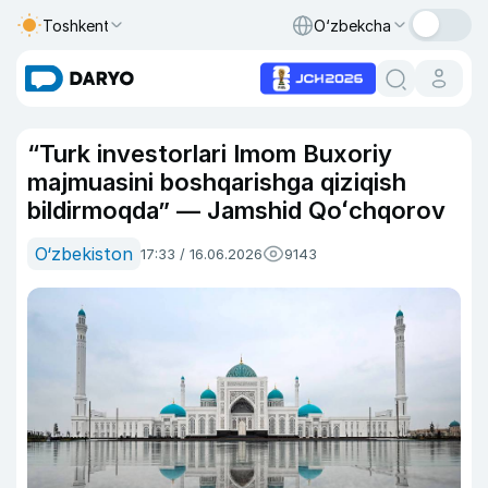
Toshkent
O‘zbekcha
“Turk investorlari Imom Buxoriy
majmuasini boshqarishga qiziqish
bildirmoqda” — Jamshid Qoʻchqorov
O‘zbekiston
17:33 / 16.06.2026
9143