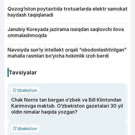
Qozog‘iston poytaxtida trotuarlarda elektr samokat
haydash taqiqlanadi
Janubiy Koreyada jazirama issiqdan saqlovchi ilova
ommalashmoqda
Navoiyda sun’iy intellekt orqali “obodonlashtirilgan”
mahalla rasmlari bo‘yicha hokimlik izoh berdi
Tavsiyalar
O‘zbekiston
Chak Norris tan bergan o‘zbek va Bill Klintondan
Karimovga maktub. O‘zbekiston gazetalari 30 yil
oldin nimalar haqida yozgan?
O‘zbekiston