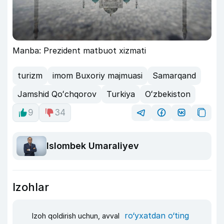
Manba: Prezident matbuot xizmati
turizm
imom Buxoriy majmuasi
Samarqand
Jamshid Qoʻchqorov
Turkiya
Oʻzbekiston
9
34
Islombek Umaraliyev
Izohlar
ro‘yxatdan o‘ting
Izoh qoldirish uchun, avval