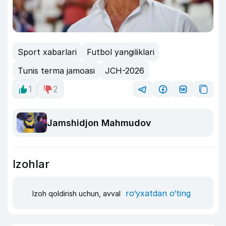
Sport xabarlari
Futbol yangiliklari
Tunis terma jamoasi
JCH-2026
1
2
Jamshidjon Mahmudov
Izohlar
ro‘yxatdan o‘ting
Izoh qoldirish uchun, avval