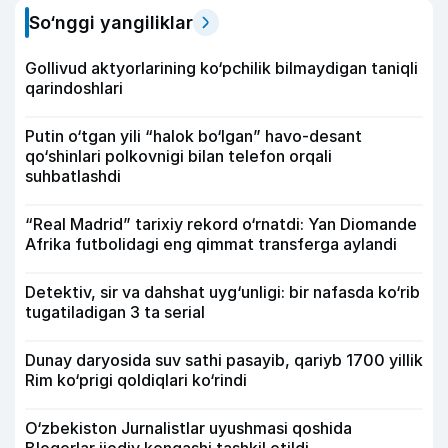
So‘nggi yangiliklar
Gollivud aktyorlarining ko‘pchilik bilmaydigan taniqli
qarindoshlari
Putin o‘tgan yili “halok bo‘lgan” havo-desant
qo‘shinlari polkovnigi bilan telefon orqali
suhbatlashdi
“Real Madrid” tarixiy rekord o‘rnatdi: Yan Diomande
Afrika futbolidagi eng qimmat transferga aylandi
Detektiv, sir va dahshat uyg‘unligi: bir nafasda ko‘rib
tugatiladigan 3 ta serial
Dunay daryosida suv sathi pasayib, qariyb 1700 yillik
Rim ko‘prigi qoldiqlari ko‘rindi
O‘zbekiston Jurnalistlar uyushmasi qoshida