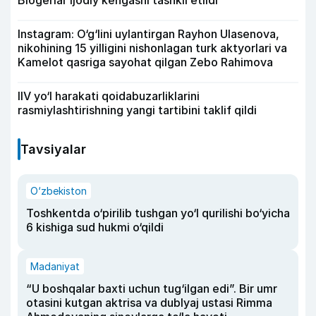
Blogerlar ijodiy kengashi tashkil etildi
Instagram: O‘g‘lini uylantirgan Rayhon Ulasenova,
nikohining 15 yilligini nishonlagan turk aktyorlari va
Kamelot qasriga sayohat qilgan Zebo Rahimova
IIV yo‘l harakati qoidabuzarliklarini
rasmiylashtirishning yangi tartibini taklif qildi
Tavsiyalar
O‘zbekiston
Toshkentda o‘pirilib tushgan yo‘l qurilishi bo‘yicha
6 kishiga sud hukmi o‘qildi
Madaniyat
“U boshqalar baxti uchun tug‘ilgan edi”. Bir umr
otasini kutgan aktrisa va dublyaj ustasi Rimma