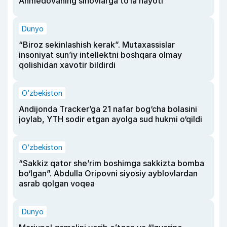
Ahmedovaning sinovlarga to‘la hayoti
Dunyo
“Biroz sekinlashish kerak”. Mutaxassislar
insoniyat sun’iy intellektni boshqara olmay
qolishidan xavotir bildirdi
O‘zbekiston
Andijonda Tracker’ga 21 nafar bog‘cha bolasini
joylab, YTH sodir etgan ayolga sud hukmi o‘qildi
O‘zbekiston
“Sakkiz qator she’rim boshimga sakkizta bomba
bo‘lgan”. Abdulla Oripovni siyosiy ayblovlardan
asrab qolgan voqea
Dunyo